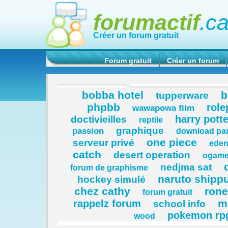
forumactif
.c
Créer un forum gratuit
Forum gratuit
Créer un forum
bobba hotel
b
tupperware
phpbb
role
wawapowa film
harry potte
doctivieilles
reptile
graphique
passion
download pa
one piece
serveur privé
eden
catch
desert operation
ogame
nedjma sat
forum de graphisme
naruto shipp
hockey simulé
chez cathy
rone
forum gratuit
m
rappelz forum
school info
pokemon rp
wood