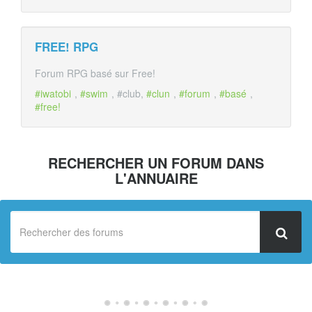
FREE! RPG
Forum RPG basé sur Free!
#iwatobi
,
#swim
, #club,
#clun
,
#forum
,
#basé
,
#free!
RECHERCHER UN FORUM DANS
L'ANNUAIRE