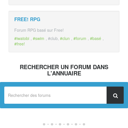
FREE! RPG
Forum RPG basé sur Free!
#iwatobi
,
#swim
, #club,
#clun
,
#forum
,
#basé
,
#free!
RECHERCHER UN FORUM DANS
L'ANNUAIRE