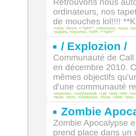
Retrouvons nous auto
ordinateurs, nos tape
de mouches lol!!!! **
créer
,
forum
,
**kdm**
,
retrouvons
,
nous
,
au
putains
,
mouches
,
lol!!!!
,
**kdm**
/ Explozion /
Communauté de Call o
en décembre 2010. C
mêmes objectifs qu'u
d'une communauté res
explozion
,
communauté
,
call
,
duty
,
elle
,
ou
team
,
donc
,
l'ambiance
,
d'une
,
reste
,
plus
,
Zombie Apoc
Zombie Apocalypse est
prend place dans un 