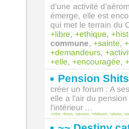
d’une activité d’aéro
émerge, elle est enco
qui met le terrain du 
libre
,
ethique
,
his
commune
,
sainte
,
demandeurs
,
activi
elle
,
encouragée
,
Pension Shit
créer un forum : A se
elle a l'air du pensio
l'intérieur ...
créer
,
forum
,
pension
,
shitsuren
,
allures
,
p
~~ Destiny ca