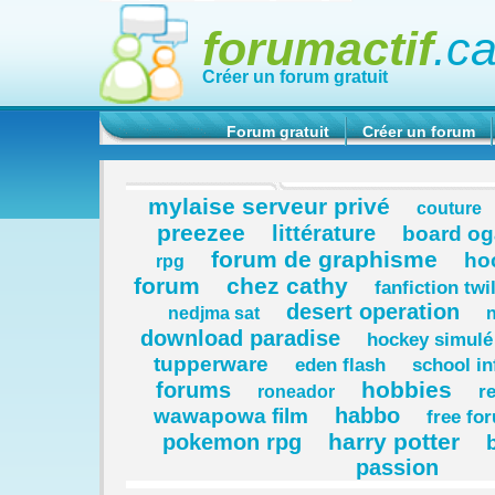
forumactif
.c
Créer un forum gratuit
Forum gratuit
Créer un forum
mylaise serveur privé
couture
preezee
littérature
board o
forum de graphisme
ho
rpg
forum
chez cathy
fanfiction twi
desert operation
nedjma sat
download paradise
hockey simulé
tupperware
eden flash
school in
hobbies
forums
re
roneador
habbo
wawapowa film
free fo
harry potter
pokemon rpg
passion