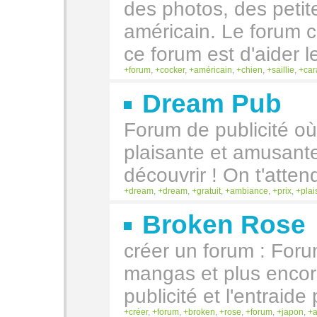
des photos, des petit
américain. Le forum c
ce forum est d'aider l
forum
,
cocker
,
américain
,
chien
,
saillie
,
car
Dream Pub
Forum de publicité o
plaisante et amusante
découvrir ! On t'attend
dream
,
dream
,
gratuit
,
ambiance
,
prix
,
plais
Broken Rose
créer un forum : Foru
mangas et plus encor
publicité et l'entraide
créer
,
forum
,
broken
,
rose
,
forum
,
japon
,