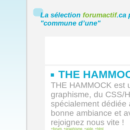
La sélection
forumactif
.ca 
"
commune d’une
"
THE HAMMO
THE HAMMOCK est un
graphisme, du CSS/H
spécialement dédiée
bonne ambiance et av
rejoignez nous vite !
forum
,
graphisme
,
aide
,
html