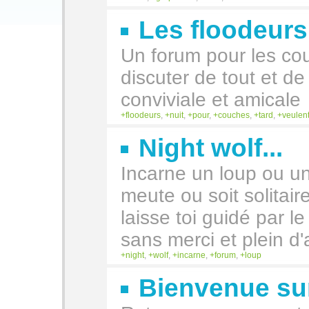
Les floodeurs 
Un forum pour les cou
discuter de tout et d
conviviale et amicale
floodeurs
,
nuit
,
pour
,
couches
,
tard
,
veulen
Night wolf...
Incarne un loup ou un
meute ou soit solitai
laisse toi guidé par l
sans merci et plein d'
night
,
wolf
,
incarne
,
forum
,
loup
Bienvenue sur