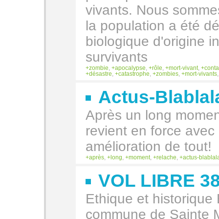
vivants. Nous somme
la population a été d
biologique d'origine 
survivants
zombie
,
apocalypse
,
rôle
,
mort-vivant
,
conta
désastre
,
catastrophe
,
zombies
,
mort-vivants
Actus-Blabla
Après un long moment
revient en force ave
amélioration de tout!
après
,
long
,
moment
,
relache
,
actus-blablal
VOL LIBRE 3
Ethique et historique
commune de Sainte M