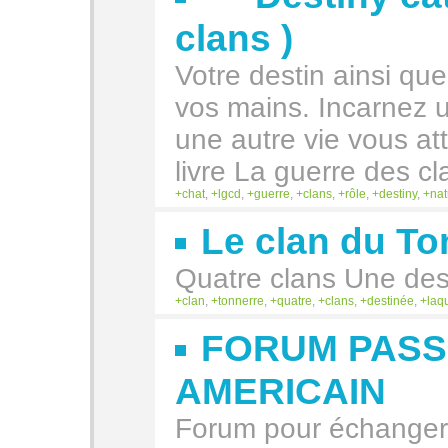
clans )
Votre destin ainsi que
vos mains. Incarnez u
une autre vie vous a
livre La guerre des cl
chat
,
lgcd
,
guerre
,
clans
,
rôle
,
destiny
,
nat
Le clan du To
Quatre clans Une desti
clan
,
tonnerre
,
quatre
,
clans
,
destinée
,
laq
FORUM PASS
AMERICAIN
Forum pour échanger,