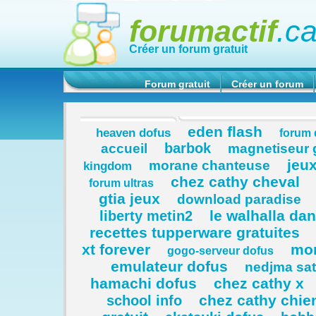
forumactif
.c
Créer un forum gratuit
Forum gratuit
Créer un forum
eden flash
heaven dofus
forum
barbok
accueil
magnetiseur g
jeu
morane chanteuse
kingdom
chez cathy cheval
forum ultras
gtia jeux
download paradise
le walhalla da
liberty metin2
recettes tupperware gratuites
xt forever
mor
gogo-serveur dofus
emulateur dofus
nedjma sat
hamachi dofus
chez cathy x
chez cathy chie
school info