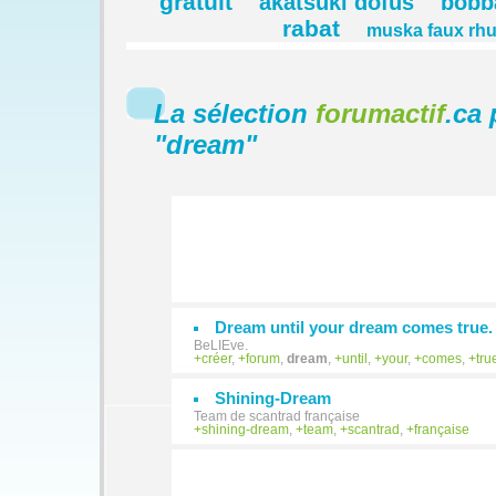
gratuit
akatsuki dofus
bobb
rabat
muska faux rh
La sélection
forumactif
.ca 
"
dream
"
Dream until your dream comes true.
BeLIEve.
créer
,
forum
,
dream
,
until
,
your
,
comes
,
tru
Shining-Dream
Team de scantrad française
shining-dream
,
team
,
scantrad
,
française