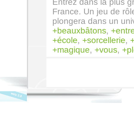
Entrez dans la plus g
France. Un jeu de rô
plongera dans un uni
beauxbâtons
,
entr
école
,
sorcellerie
,
magique
,
vous
,
p