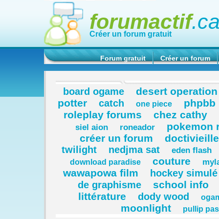
forumactif
.c
Créer un forum gratuit
Forum gratuit
Créer un forum
desert operation
board ogame
potter
phpbb
catch
one piece
roleplay forums
chez cathy
pokemon 
siel aion
roneador
créer un forum
doctivieill
twilight
nedjma sat
eden flash
couture
myla
download paradise
wawapowa film
hockey simulé
school info
de graphisme
littérature
dody wood
oga
moonlight
pullip pa