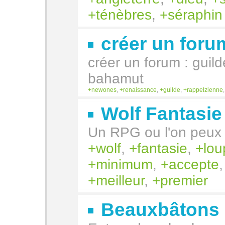
ténèbres
,
séraphin
créer un foru
créer un forum : guild
bahamut
newones
,
renaissance
,
guilde
,
rappelzienne
Wolf Fantasie
Un RPG ou l'on peux 
wolf
,
fantasie
,
lou
minimum
,
accepte
meilleur
,
premier
Beauxbâtons