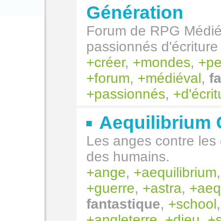
Génération
Forum de RPG Médiév
passionnés d'écriture
créer
,
mondes
,
pe
forum
,
médiéval
,
f
passionnés
,
d'écrit
Aequilibrium 
Les anges contre les 
des humains.
ange
,
aequilibrium
guerre
,
astra
,
aeq
fantastique
,
school
angleterre
,
dieu
,