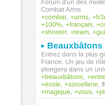
Forum d'un des meill
Combat Arms
combat
,
arms
,
fr3
100%
,
français
,
c
shooter
,
team
,
gu
Beauxbâtons
Entrez dans la plus g
France. Un jeu de rô
plongera dans un uni
beauxbâtons
,
entr
école
,
sorcellerie
,
magique
,
vous
,
p