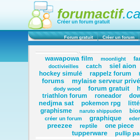
forumactif
.c
Créer un forum gratuit
Forum gratuit
Créer un forum
wawapowa film
fa
moonlight
siel aion
catch
doctivieilles
hockey simulé
rappelz forum
forums
mylaise serveur priv
forum gratuit
h
dody wood
triathlon forum
roneador
dow
nedjma sat
pokemon rpg
litt
graphisme
bio
naruto shippuden
graphique
créer un forum
eden
preezee
one piece
reptile
tupperware
pullip p