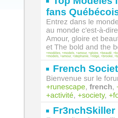
Top Modèles l
fans Québécoi
Entrez dans le monde 
au monde c'est-à-dir
Amour, gloire et beau
et The bold and the be
modèles
,
models
,
amour
,
gloire
,
beauté
,
b
models
,
amour
,
stephanie
,
ridge
,
brooke
,
t
French Socie
Bienvenue sur le foru
runescape
,
french
,
activité
,
society
,
f
Fr3nchSkiller