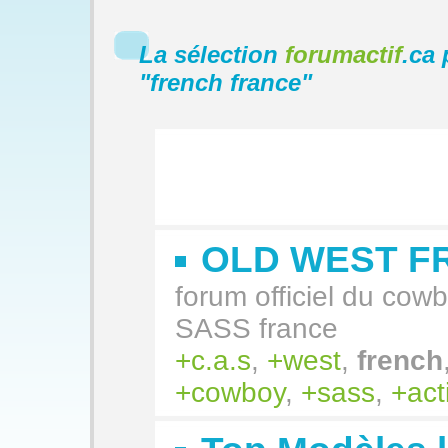
La sélection
forumactif
.ca 
"
french france
"
OLD WEST F
forum officiel du co
SASS france
c.a.s
,
west
,
french
cowboy
,
sass
,
act