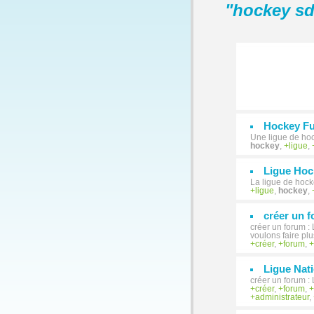
"
hockey sd
Hockey F
Une ligue de hoc
hockey
,
ligue
,
Ligue Ho
La ligue de hoc
ligue
,
hockey
,
créer un 
créer un forum :
voulons faire plu
créer
,
forum
,
Ligue Nat
créer un forum 
créer
,
forum
,
administrateur
,