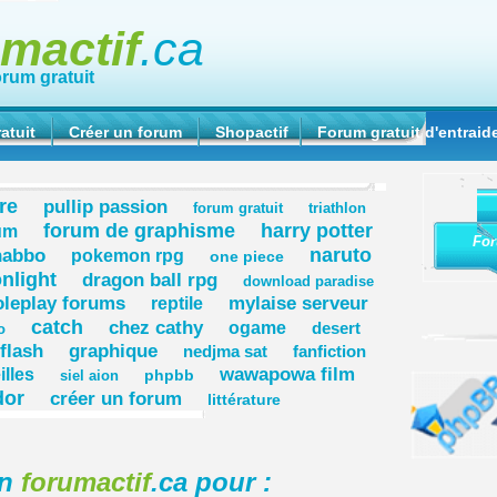
umactif
.ca
orum gratuit
atuit
Créer un forum
Shopactif
Forum gratuit d'entraid
re
pullip passion
forum gratuit
triathlon
forum de graphisme
harry potter
um
For
naruto
habbo
pokemon rpg
one piece
nlight
dragon ball rpg
download paradise
oleplay forums
mylaise serveur
reptile
catch
chez cathy
ogame
desert
o
flash
graphique
nedjma sat
fanfiction
wawapowa film
illes
phpbb
siel aion
dor
créer un forum
littérature
on
forumactif
.ca pour :