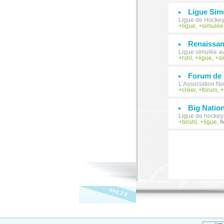
Ligue Sim
Ligue de Hockey
ligue
,
simulée
Renaissan
Ligue simulée a
rshl
,
ligue
,
s
Forum de
L'Association N
créer
,
forum
,
Big Natio
Ligue de hockey
bnshl
,
ligue
,
h