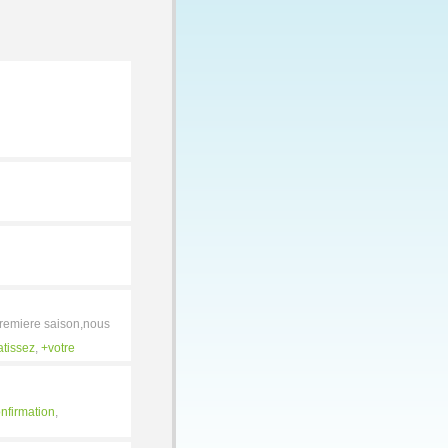
 premiere saison,nous
atissez
,
votre
nfirmation
,