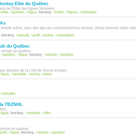
Hockey Elite du Québec
ey de l'Elite des ligues Simulées
elite
,
québec
,
ligue
,
hockey
,
l'elite
,
ligues
,
simulées
 As
simulé active, avec des dgs qui connaissent leur hockey. Venez prouvez votre vale
,
hockey
,
simulé
,
actif
,
active
,
simulation
ulé du Québec
 simulé du Québec
,
québec
,
ligue
,
hockey
,
simulé
,
québec
igue simulée de la LNH de Sonny et Alain
ligue
,
simulée
,
sonny
,
alain
,
simulée
 la TBZNHL
ZNHL
ligue
,
hockey
,
simulée
,
sths
 simule du quebec
qshl
,
ligue
,
hockey
,
simule
,
quebec