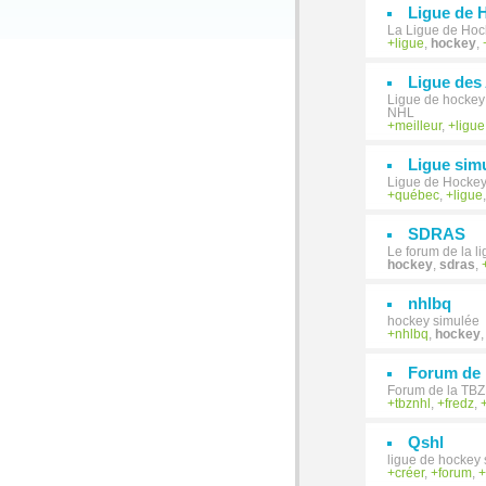
Ligue de 
La Ligue de Hock
ligue
,
hockey
,
Ligue des
Ligue de hockey 
NHL
meilleur
,
ligue
Ligue sim
Ligue de Hockey
québec
,
ligue
SDRAS
Le forum de la l
hockey
,
sdras
,
nhlbq
hockey simulée
nhlbq
,
hockey
Forum de
Forum de la TB
tbznhl
,
fredz
,
Qshl
ligue de hockey
créer
,
forum
,