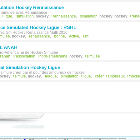
ulation Hockey Rennaissance
 simulée avec Renaissance
,
ligue
,
simulation
,
hockey
,
rennaissance
,
simulation
,
hockey
,
hockey
,
rena
ce Simulated Hockey Ligue : RSHL
vec Gm Hockey Renaissance Multi 2010.
imulée
,
hockey
,
renaissance
,
bonne
,
active
,
rshl
 L'ANAH
ord-Américaine de Hockey Simulée
l'anah
,
l'association
,
nord-américaine
,
hockey
,
simulée
nal Simulation Hockey Ligue
 simulé créer par et pour des amoureux de hockey
ockey
,
simulé
,
hockey
,
league
,
simulation
,
ligue
,
créer
,
amoureux
,
fhock