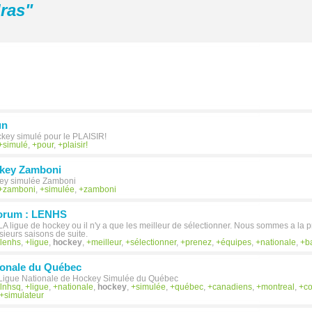
ras
"
un
key simulé pour le PLAISIR!
simulé
,
pour
,
plaisir!
ckey Zamboni
key simulée Zamboni
zamboni
,
simulée
,
zamboni
forum : LENHS
 LA ligue de hockey ou il n'y a que les meilleur de sélectionner. Nous sommes a la
sieurs saisons de suite.
lenhs
,
ligue
,
hockey
,
meilleur
,
sélectionner
,
prenez
,
équipes
,
nationale
,
b
ionale du Québec
: Ligue Nationale de Hockey Simulée du Québec
lnhsq
,
ligue
,
nationale
,
hockey
,
simulée
,
québec
,
canadiens
,
montreal
,
co
simulateur