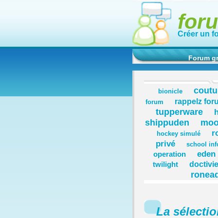
for
Créer un f
Forum gr
coutu
bionicle
rappelz for
forum
tupperware
shippuden
moo
r
hockey simulé
privé
school inf
eden 
operation
doctivie
twilight
ronea
La sélecti