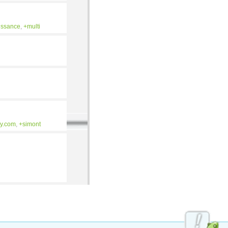
issance
,
multi
ey.com
,
simont