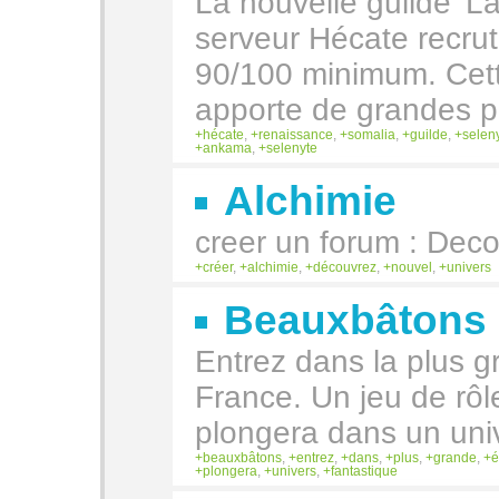
La nouvelle guilde 'La
serveur Hécate recru
90/100 minimum. Cett
apporte de grandes po
hécate
,
renaissance
,
somalia
,
guilde
,
selen
ankama
,
selenyte
Alchimie
creer un forum : Deco
créer
,
alchimie
,
découvrez
,
nouvel
,
univers
Beauxbâtons
Entrez dans la plus g
France. Un jeu de rô
plongera dans un uni
beauxbâtons
,
entrez
,
dans
,
plus
,
grande
,
é
plongera
,
univers
,
fantastique