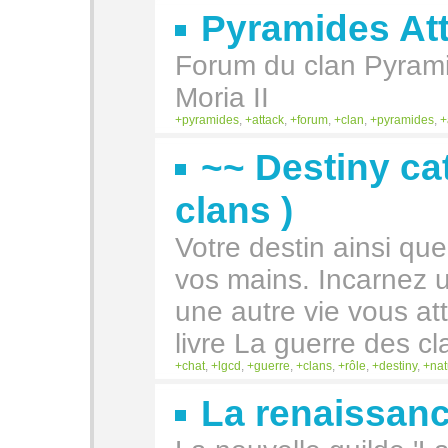
Pyramides At
Forum du clan Pyrami
Moria II
pyramides
,
attack
,
forum
,
clan
,
pyramides
,
~~ Destiny ca
clans )
Votre destin ainsi que
vos mains. Incarnez u
une autre vie vous a
livre La guerre des cl
chat
,
lgcd
,
guerre
,
clans
,
rôle
,
destiny
,
nat
La renaissanc