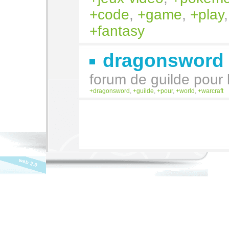
code
,
game
,
play
fantasy
dragonsword
forum de guilde pour l
dragonsword
,
guilde
,
pour
,
world
,
warcraft