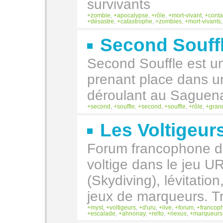
survivants
zombie
,
apocalypse
,
rôle
,
mort-vivant
,
conta
désastre
,
catastrophe
,
zombies
,
mort-vivants
Second Souff
Second Souffle est un
prenant place dans u
déroulant au Saguen
second
,
souffle
,
second
,
souffle
,
rôle
,
gran
Les Voltigeur
Forum francophone de
voltige dans le jeu 
(Skydiving), lévitatio
jeux de marqueurs. Tr
myst
,
voltigeurs
,
d'uru
,
live
,
forum
,
francop
escalade
,
ahnonay
,
relto
,
nexus
,
marqueurs