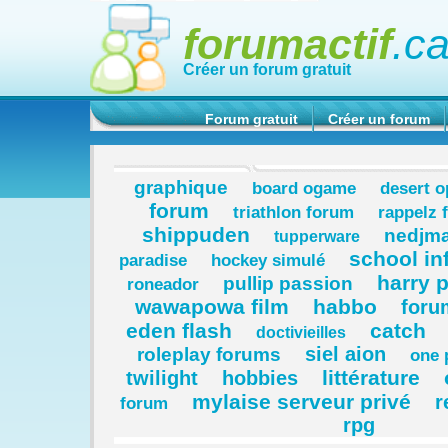
forumactif
.c
Créer un forum gratuit
Forum gratuit
Créer un forum
graphique
board ogame
desert o
forum
triathlon forum
rappelz 
shippuden
nedjma
tupperware
school in
paradise
hockey simulé
harry p
pullip passion
roneador
wawapowa film
habbo
foru
eden flash
catch
doctivieilles
siel aion
roleplay forums
one 
littérature
twilight
hobbies
mylaise serveur privé
r
forum
rpg