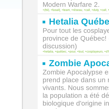
Modern Warfare 2.
(fsl)
,
fusail|
,
team
,
réseau
,
call
,
duty
,
call
,
Hetalia Québ
Pour tout les cosplaye
province de Québec! 
discussion)
hetalia
,
québec
,
pour
,
tout
,
cosplayeurs
,
d'
Zombie Apoc
Zombie Apocalypse est
prend place dans un 
vivants. Nous somme
la population a été d
biologique d'origine 