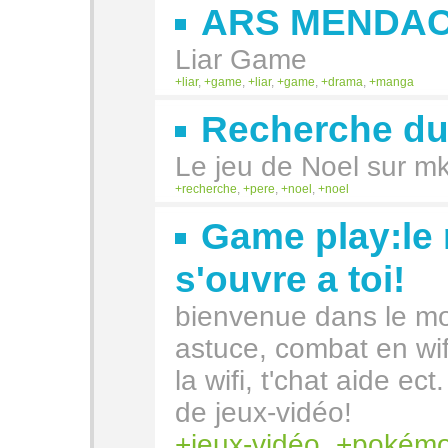
ARS MENDAC
Liar Game
liar
,
game
,
liar
,
game
,
drama
,
manga
Recherche du
Le jeu de Noel sur mk
recherche
,
pere
,
noel
,
noel
Game play:le
s'ouvre a toi!
bienvenue dans le mo
astuce, combat en wifi
la wifi, t'chat aide ect
de jeux-vidéo!
jeux-vidéo
,
pokém