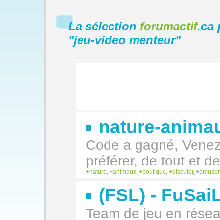
La sélection
forumactif
.ca 
"
jeu-video menteur
"
nature-animau
Code a gagné, Venez
préférer, de tout et 
nature
,
animaux
,
boutique
,
discuter
,
amuser
(FSL) - FuSaiL
Team de jeu en réseau