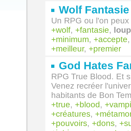
Wolf Fantasie
Un RPG ou l'on peux 
wolf
,
fantasie
,
loup
minimum
,
accepte
meilleur
,
premier
God Hates Fa
RPG True Blood. Et si 
Venez recréer l'univer
habitants de Bon Tem
true
,
blood
,
vampi
créatures
,
métamo
pouvoirs
,
dons
,
s