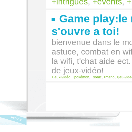
intrigues
,
events
,
Game play:le
s'ouvre a toi!
bienvenue dans le mo
astuce, combat en wifi
la wifi, t'chat aide ect
de jeux-vidéo!
jeux-vidéo
,
pokémon
,
sonic
,
mario
,
jeu-vide