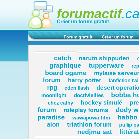
forumactif
.c
Créer un forum gratuit
Forum gratuit
Créer un forum
catch
naruto shippuden
graphique
tupperware
rep
board ogame
mylaise serveur
forum
harry potter
fanfiction twi
rpg
desert operati
eden flash
bobba ho
moonlight
doctivieilles
hockey simulé
pr
chez cathy
forum
dody w
roleplay forums
paradise
habbo
wawapowa film
aion
triathlon forum
pullip p
nedjma sat
littéra