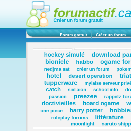
forumactif
.c
Créer un forum gratuit
Forum gratuit
Créer un forum
download pa
hockey simulé
bionicle
ogame fo
habbo
nedjma sat
créer un forum
pokem
hotel
tri
desert operation
tupperware
mylaise serveur priv
catch
do
siel aion
school info
preezee
rappelz fo
passion
w
doctivieilles
board ogame
hobbie
harry potter
one piece
littérature
roleplay forums
moonlight
naruto ship