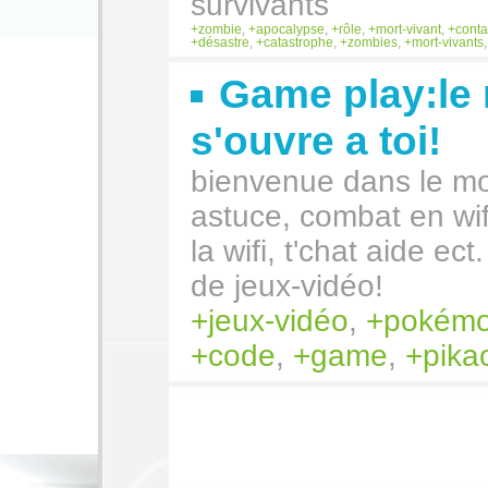
survivants
zombie
,
apocalypse
,
rôle
,
mort-vivant
,
conta
désastre
,
catastrophe
,
zombies
,
mort-vivants
Game play:le
s'ouvre a toi!
bienvenue dans le mo
astuce, combat en wifi
la wifi, t'chat aide ect
de jeux-vidéo!
jeux-vidéo
,
pokém
code
,
game
,
pika