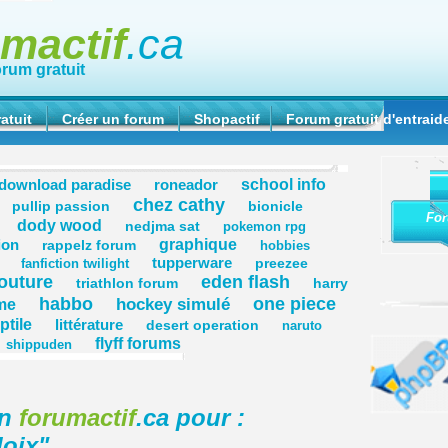
umactif
.ca
orum gratuit
atuit
Créer un forum
Shopactif
Forum gratuit d'entraid
school info
download paradise
roneador
chez cathy
pullip passion
bionicle
For
dody wood
nedjma sat
pokemon rpg
graphique
ion
rappelz forum
hobbies
tupperware
preezee
fanfiction twilight
outure
eden flash
triathlon forum
harry
habbo
one piece
hockey simulé
me
ptile
littérature
desert operation
naruto
flyff forums
shippuden
on
forumactif
.ca pour :
loix
"