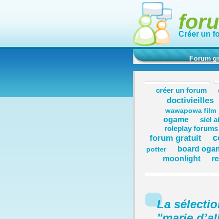
for
Créer un f
Forum gr
créer un forum
doctivieilles
wawapowa film
ogame
siel a
roleplay forums
c
forum gratuit
board oga
potter
moonlight
re
La sélecti
"
marie d’al