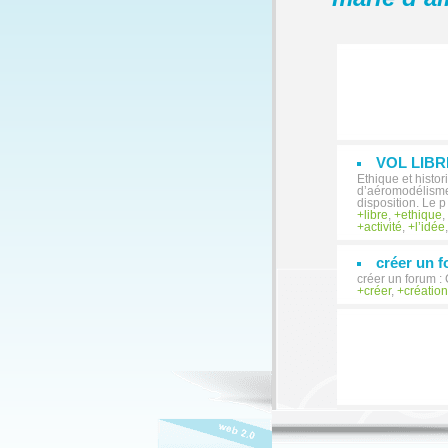
VOL LIBR
Ethique et histo
d’aéromodélisme.
disposition. Le p
libre
,
ethique
,
activité
,
l’idée
créer un f
créer un forum :
créer
,
créatio