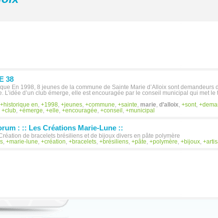
E 38
rique En 1998, 8 jeunes de la commune de Sainte Marie d’Alloix sont demandeurs d
 L’idée d’un club émerge, elle est encouragée par le conseil municipal qui met le
historique en
,
1998
,
jeunes
,
commune
,
sainte
,
marie
,
d’alloix
,
sont
,
dema
,
club
,
émerge
,
elle
,
encouragée
,
conseil
,
municipal
orum : :: Les Créations Marie-Lune ::
 Création de bracelets brésiliens et de bijoux divers en pâte polymère
ns
,
marie-lune
,
création
,
bracelets
,
brésiliens
,
pâte
,
polymère
,
bijoux
,
arti