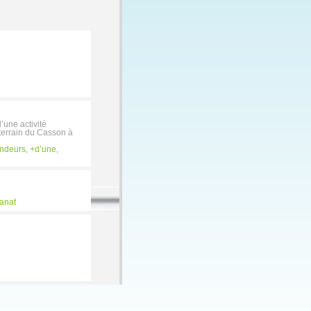
’une activité
 terrain du Casson à
ndeurs
,
d’une
,
sanat