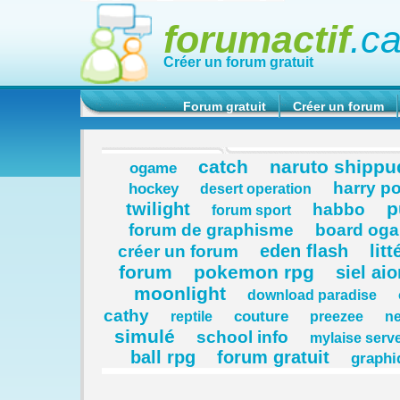
forumactif
.c
Créer un forum gratuit
Forum gratuit
Créer un forum
catch
naruto shippu
ogame
harry po
hockey
desert operation
p
twilight
habbo
forum sport
forum de graphisme
board og
eden flash
litt
créer un forum
forum
pokemon rpg
siel aio
moonlight
download paradise
cathy
couture
reptile
preezee
ne
simulé
school info
mylaise serve
ball rpg
forum gratuit
graphi