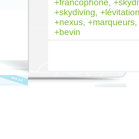
francophone
,
skydi
skydiving
,
lévitatio
nexus
,
marqueurs
bevin