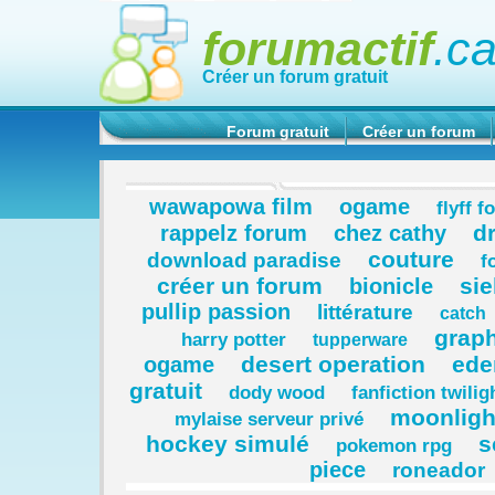
forumactif
.c
Créer un forum gratuit
Forum gratuit
Créer un forum
wawapowa film
ogame
flyff 
d
rappelz forum
chez cathy
couture
download paradise
f
créer un forum
sie
bionicle
pullip passion
littérature
catch
grap
harry potter
tupperware
desert operation
ede
ogame
gratuit
dody wood
fanfiction twilig
moonligh
mylaise serveur privé
hockey simulé
s
pokemon rpg
piece
roneador