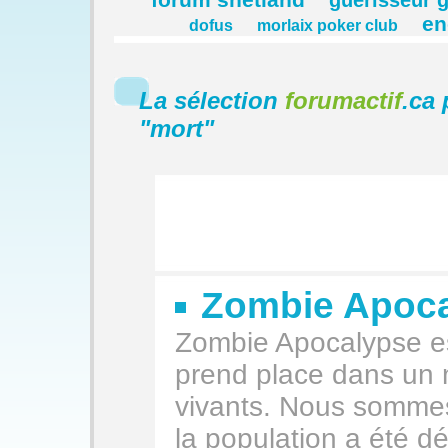
guerisseur g
en
dofus
morlaix poker club
La sélection
forumactif
.ca 
"
mort
"
Zombie Apoc
Zombie Apocalypse est
prend place dans un 
vivants. Nous somme
la population a été d