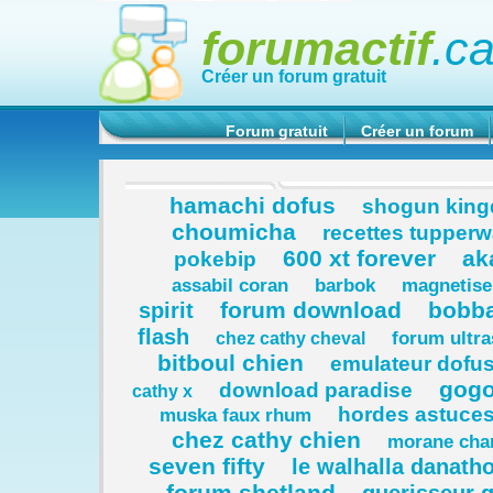
forumactif
.c
Créer un forum gratuit
Forum gratuit
Créer un forum
hamachi dofus
shogun kin
choumicha
recettes tupperw
600 xt forever
ak
pokebip
assabil coran
barbok
magnetiseu
forum download
bobba
spirit
flash
forum ultra
chez cathy cheval
bitboul chien
emulateur dofu
gogo
download paradise
cathy x
hordes astuce
muska faux rhum
chez cathy chien
morane cha
seven fifty
le walhalla danath
forum shetland