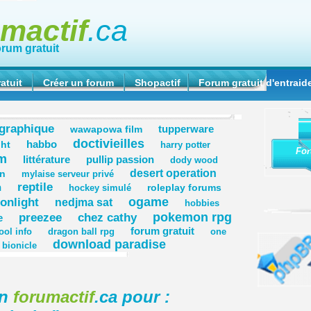
umactif
.ca
orum gratuit
atuit
Créer un forum
Shopactif
Forum gratuit d'entraid
graphique
tupperware
wawapowa film
doctivieilles
habbo
ght
harry potter
For
um
littérature
pullip passion
dody wood
desert operation
n
mylaise serveur privé
reptile
n
roleplay forums
hockey simulé
ogame
onlight
nedjma sat
hobbies
pokemon rpg
preezee
chez cathy
e
forum gratuit
ool info
dragon ball rpg
one
download paradise
bionicle
on
forumactif
.ca pour :