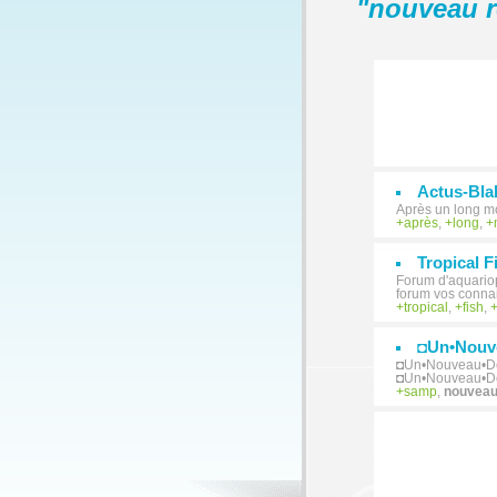
"
nouveau r
Actus-Bla
Après un long mo
après
,
long
,
Tropical F
Forum d'aquariop
forum vos connai
tropical
,
fish
,
◘Un•Nouv
◘Un•Nouveau•Dépa
◘Un•Nouveau•D
samp
,
nouvea