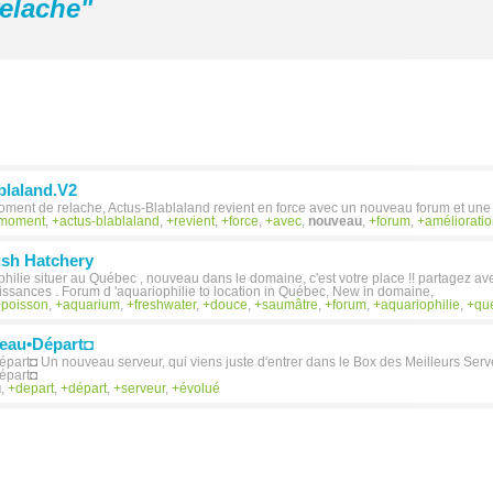
elache
"
blaland.V2
ment de relache, Actus-Blablaland revient en force avec un nouveau forum et une 
moment
,
actus-blablaland
,
revient
,
force
,
avec
,
nouveau
,
forum
,
améliorati
ish Hatchery
hilie situer au Québec , nouveau dans le domaine, c'est votre place !! partagez 
ssances . Forum d 'aquariophilie to location in Québec, New in domaine,
poisson
,
aquarium
,
freshwater
,
douce
,
saumâtre
,
forum
,
aquariophilie
,
qu
eau•Départ◘
rt◘ Un nouveau serveur, qui viens juste d'entrer dans le Box des Meilleurs Ser
épart◘
u
,
depart
,
départ
,
serveur
,
évolué