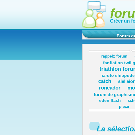
for
Créer un f
Forum gr
rappelz forum
fanfiction twili
triathlon for
naruto shippude
catch
siel aio
roneador
mo
forum de graphism
eden flash
sch
piece
La sélecti