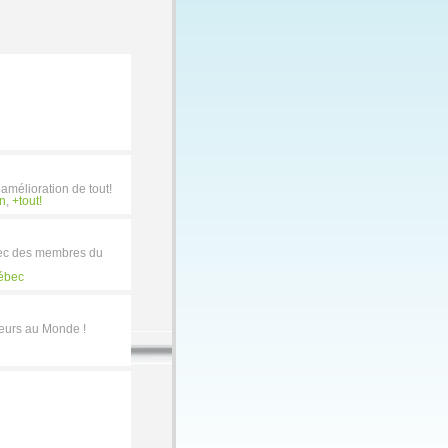
amélioration de tout!
on
,
tout!
avec des membres du
ébec
veurs au Monde !