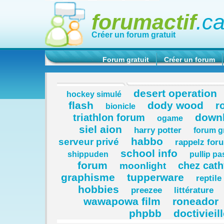
forumactif
.c
Créer un forum gratuit
Forum gratuit
Créer un forum
desert operation
hockey simulé
flash
dody wood
r
bionicle
downl
triathlon forum
ogame
siel aion
harry potter
forum gr
habbo
serveur privé
rappelz for
school info
shippuden
pullip pa
forum
chez cath
moonlight
graphisme
tupperware
reptile
hobbies
preezee
littérature
wawapowa film
roneador
phpbb
doctivieil