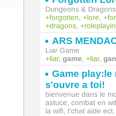
Dungeons & Dragons
forgotten
,
lore
,
fo
dragons
,
roleplayi
ARS MENDAC
Liar Game
liar
,
game
,
liar
,
ga
Game play:le
s'ouvre a toi!
bienvenue dans le mo
astuce, combat en wifi
la wifi, t'chat aide ect