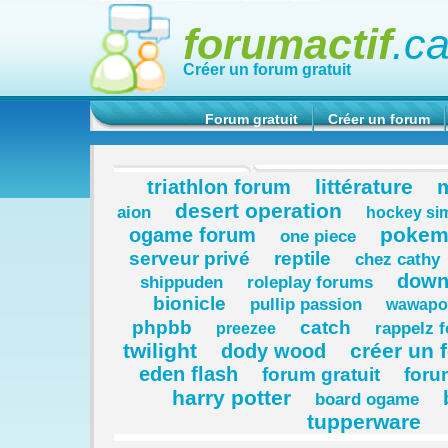
forumactif
.c
Créer un forum gratuit
Forum gratuit
Créer un forum
littérature
m
triathlon forum
desert operation
aion
hockey si
pokem
ogame forum
one piece
serveur privé
reptile
chez cathy
down
shippuden
roleplay forums
bionicle
pullip passion
wawapow
phpbb
catch
rappelz 
preezee
twilight
créer un 
dody wood
eden flash
forum gratuit
foru
harry potter
board ogame
tupperware