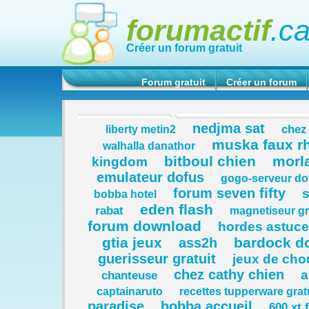
forumactif
.c
Créer un forum gratuit
Forum gratuit
Créer un forum
nedjma sat
chez
liberty metin2
muska faux 
walhalla danathor
bitboul chien
morla
kingdom
emulateur dofus
gogo-serveur do
forum seven fifty
s
bobba hotel
eden flash
rabat
magnetiseur gr
forum download
hordes astuc
gtia jeux
bardock d
ass2h
guerisseur gratuit
jeux de ch
chez cathy chien
a
chanteuse
captainaruto
recettes tupperware grat
paradise
bobba accueil
600 xt 