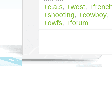
c.a.s
,
west
,
frenc
shooting
,
cowboy
,
owfs
,
forum