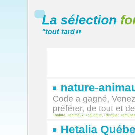
La sélection
fo
"
tout tard
"
nature-animau
Code a gagné, Venez
préférer, de tout et 
nature
,
animaux
,
boutique
,
discuter
,
amuser
Hetalia Québ