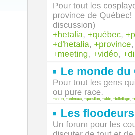
Pour tout les cosplaye
province de Québec! 
discussion)
hetalia
,
québec
,
p
d'hetalia
,
province
meeting
,
vidéo
,
d
Le monde du 
Pour tout les gens qui 
ou pure race.
chien
,
animaux
,
question
,
aide
,
toilettage
,
Les floodeurs 
Un forum pour les cou
discuter de tout et d