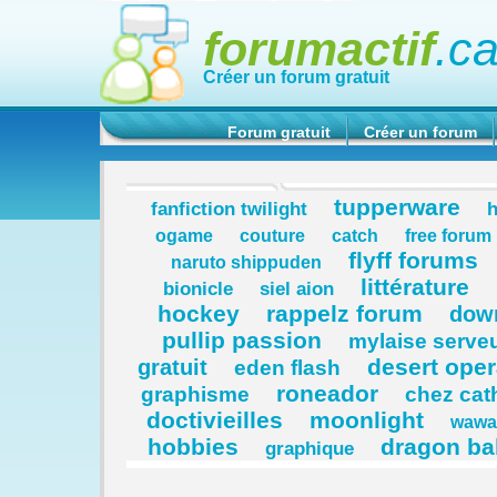
forumactif
.c
Créer un forum gratuit
Forum gratuit
Créer un forum
tupperware
fanfiction twilight
h
ogame
couture
catch
free forum
flyff forums
naruto shippuden
littérature
bionicle
siel aion
hockey
rappelz forum
down
pullip passion
mylaise serveu
desert oper
gratuit
eden flash
roneador
graphisme
chez cat
doctivieilles
moonlight
wawa
hobbies
dragon bal
graphique