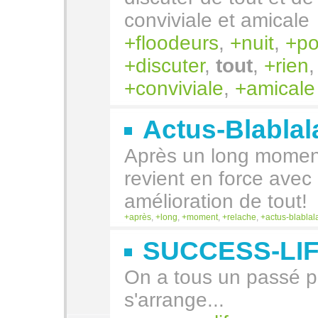
conviviale et amicale
floodeurs
,
nuit
,
po
discuter
,
tout
,
rien
conviviale
,
amicale
Actus-Blabla
Après un long moment
revient en force ave
amélioration de tout!
après
,
long
,
moment
,
relache
,
actus-blablal
SUCCESS-LI
On a tous un passé pl
s'arrange...