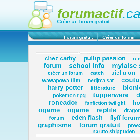
forumactif
.c
Créer un forum gratuit
Forum gratuit
Créer un forum
pullip passion
chez cathy
on
school info
mylaise 
forum
siel aion
catch
créer un forum
coutu
wawapowa film
nedjma sat
bioni
harry potter
littérature
tupperware
d
pokemon rpg
roneador
ho
fanfiction twilight
ogame
ogame
reptile
dragon
eden flash
flyff forum
forum
graphisme
forum gratuit
pree
naruto shippuden