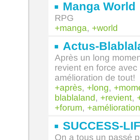
Manga World
RPG
manga
,
world
Actus-Blabla
Après un long moment
revient en force ave
amélioration de tout!
après
,
long
,
mome
blablaland
,
revient
,
forum
,
amélioratio
SUCCESS-LI
On a tous un passé pl