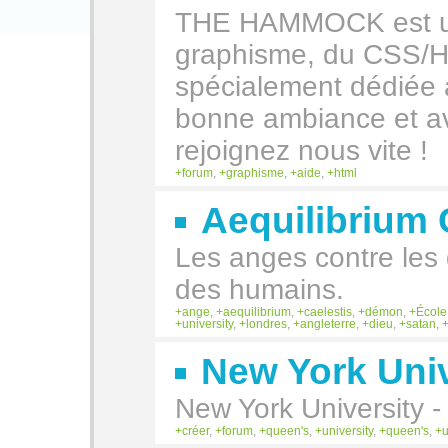
THE HAMMOCK est un
graphisme, du CSS/H
spécialement dédiée
bonne ambiance et av
rejoignez nous vite !
forum
,
graphisme
,
aide
,
html
Aequilibrium 
Les anges contre les 
des humains.
ange
,
aequilibrium
,
caelestis
,
démon
,
École
university
,
londres
,
angleterre
,
dieu
,
satan
,
New York Univ
New York University - 
créer
,
forum
,
queen's
,
university
,
queen's
,
u