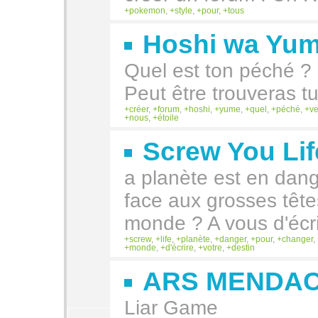
pokemon
,
style
,
pour
,
tous
Hoshi wa Yu
Quel est ton péché ?
Peut être trouveras t
créer
,
forum
,
hoshi
,
yume
,
quel
,
péché
,
ve
nous
,
étoile
Screw You Lif
a planète est en dange
face aux grosses tête
monde ? A vous d'écrir
screw
,
life
,
planète
,
danger
,
pour
,
changer
,
monde
,
d'écrire
,
votre
,
destin
ARS MENDAC
Liar Game