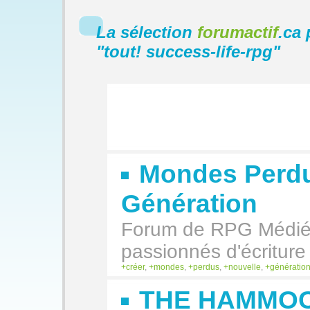
La sélection
forumactif
.ca 
"
tout! success-life-rpg
"
Mondes Perdu
Génération
Forum de RPG Médiév
passionnés d'écriture
créer
,
mondes
,
perdus
,
nouvelle
,
génératio
THE HAMMO