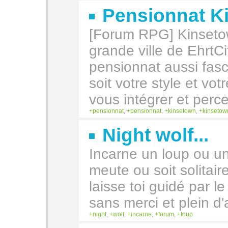
Pensionnat K
[Forum RPG] Kinsetow
grande ville de EhrtCi
pensionnat aussi fas
soit votre style et vo
vous intégrer et perce
pensionnat
,
pensionnat
,
kinsetown
,
kinsetow
Night wolf...
Incarne un loup ou un
meute ou soit solitai
laisse toi guidé par l
sans merci et plein d'
night
,
wolf
,
incarne
,
forum
,
loup