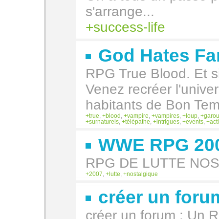
s'arrange...
success-life
God Hates Fa
RPG True Blood. Et si 
Venez recréer l'univer
habitants de Bon Tem
true
,
blood
,
vampire
,
vampires
,
loup
,
garo
surnaturels
,
télépathe
,
intrigues
,
events
,
act
WWE RPG 20
RPG DE LUTTE NO
2007
,
lutte
,
nostalgique
créer un foru
créer un forum : Un 