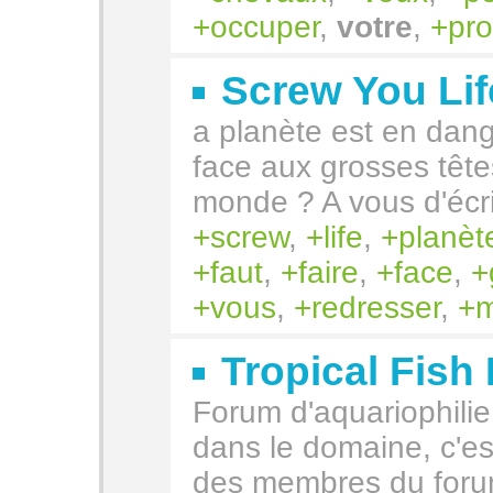
occuper
,
votre
,
pro
Screw You Lif
a planète est en dange
face aux grosses tête
monde ? A vous d'écrir
screw
,
life
,
planèt
faut
,
faire
,
face
,
vous
,
redresser
,
Tropical Fish
Forum d'aquariophili
dans le domaine, c'es
des membres du foru