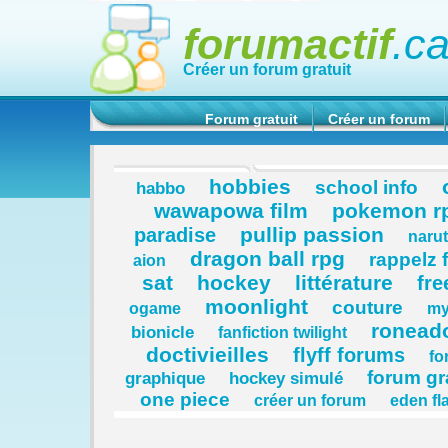
forumactif
.c
Créer un forum gratuit
Forum gratuit
Créer un forum
hobbies
school info
habbo
wawapowa film
pokemon r
pullip passion
paradise
naru
dragon ball rpg
rappelz 
aion
sat
hockey
littérature
fre
moonlight
couture
ogame
my
ronead
bionicle
fanfiction twilight
doctivieilles
flyff forums
fo
forum gr
graphique
hockey simulé
one piece
créer un forum
eden fl