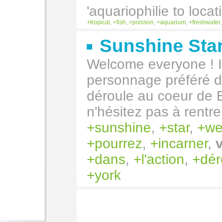
'aquariophilie to loc
tropical
,
fish
,
poisson
,
aquarium
,
freshwater
Sunshine Sta
Welcome everyone ! Ic
personnage préféré d
déroule au coeur de B
n'hésitez pas à rentr
sunshine
,
star
,
we
pourrez
,
incarner
,
dans
,
l'action
,
dér
york