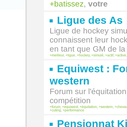
batissez
,
votre
Ligue des As
Ligue de hockey simul
connaissent leur hock
en tant que GM de l
meilleur
,
ligue
,
hockey
,
simulé
,
actif
,
active
Equiwest : Fo
western
Forum sur l'équitation
compétition
forum
,
equiwest
,
équitation
,
western
,
cheva
cuting
,
performance
Pensionnat K