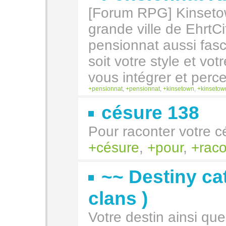
[Forum RPG] Kinsetow
grande ville de EhrtCi
pensionnat aussi fas
soit votre style et vo
vous intégrer et perce
pensionnat
,
pensionnat
,
kinsetown
,
kinsetow
césure 138
Pour raconter votre c
césure
,
pour
,
raco
~~ Destiny ca
clans )
Votre destin ainsi que