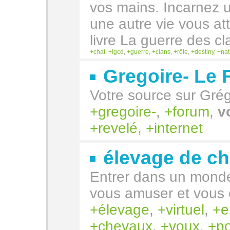
vos mains. Incarnez u
une autre vie vous a
livre La guerre des cl
chat
,
lgcd
,
guerre
,
clans
,
rôle
,
destiny
,
nat
Gregoire- Le
Votre source sur Grégo
gregoire-
,
forum
,
v
revelé
,
internet
élevage de che
Entrer dans un mond
vous amuser et vous 
élevage
,
virtuel
,
e
chevaux
,
voux
,
p