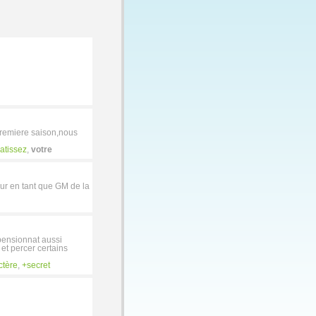
 premiere saison,nous
atissez
,
votre
ur en tant que GM de la
 pensionnat aussi
 et percer certains
ctère
,
secret