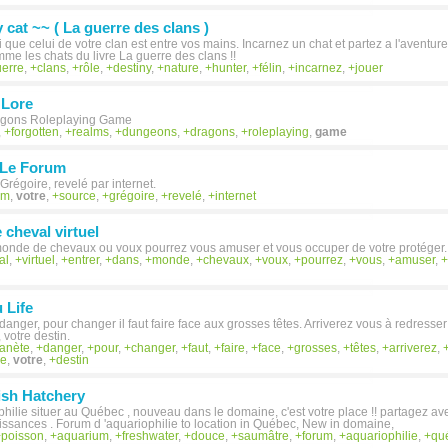
 cat ~~ ( La guerre des clans )
i que celui de votre clan est entre vos mains. Incarnez un chat et partez a l'aventur
mme les chats du livre La guerre des clans !!
erre
,
clans
,
rôle
,
destiny
,
nature
,
hunter
,
félin
,
incarnez
,
jouer
 Lore
gons Roleplaying Game
,
forgotten
,
realms
,
dungeons
,
dragons
,
roleplaying
,
game
 Le Forum
Grégoire, revelé par internet.
um
,
votre
,
source
,
grégoire
,
revelé
,
internet
 cheval virtuel
monde de chevaux ou voux pourrez vous amuser et vous occuper de votre protéger.
al
,
virtuel
,
entrer
,
dans
,
monde
,
chevaux
,
voux
,
pourrez
,
vous
,
amuser
,
 Life
danger, pour changer il faut faire face aux grosses têtes. Arriverez vous à redresse
, votre destin.
lanète
,
danger
,
pour
,
changer
,
faut
,
faire
,
face
,
grosses
,
têtes
,
arriverez
,
re
,
votre
,
destin
ish Hatchery
hilie situer au Québec , nouveau dans le domaine, c'est votre place !! partagez 
ssances . Forum d 'aquariophilie to location in Québec, New in domaine,
poisson
,
aquarium
,
freshwater
,
douce
,
saumâtre
,
forum
,
aquariophilie
,
qu