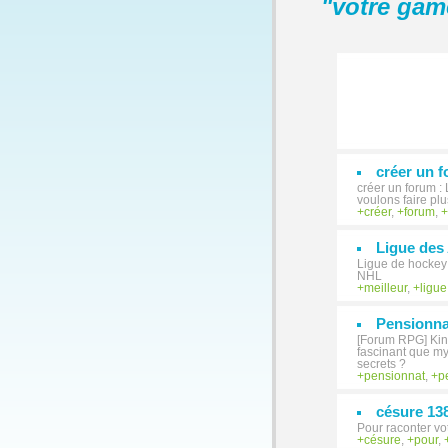
"
votre gam
créer un 
créer un forum :
voulons faire plu
créer
,
forum
,
Ligue des
Ligue de hockey 
NHL
meilleur
,
ligue
Pensionna
[Forum RPG] Kins
fascinant que mys
secrets ?
pensionnat
,
p
césure 13
Pour raconter vo
césure
,
pour
,