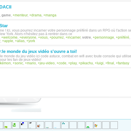
DACII
,
game
,
menteur
,
drama
,
manga
Star
 ! Ici, vous pourrez incarner votre personnage préféré dans un RPG où l'action s
New York. Alors n'hésitez pas à rentrer dans ce
,
welcome
,
everyone
,
vous
,
pourrez
,
incarner
,
votre
,
personnage
,
préféré
,
r
,
apple
,
alias
,
york
le monde du jeux vidéo s'ouvre a toi!
 monde du jeu vidéo ici code astuce, combat en wifi avec toute console qui utilise la
pour les fan de jeux-vidéo!
okémon
,
sonic
,
mario
,
jeu-video
,
code
,
play
,
pikachu
,
luigi
,
final
,
fantasy