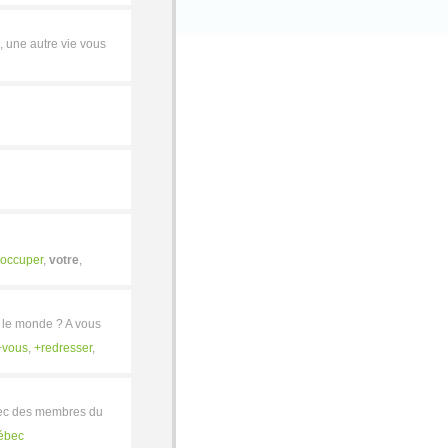
e, une autre vie vous
occuper
,
votre
,
r le monde ? A vous
vous
,
redresser
,
avec des membres du
ébec