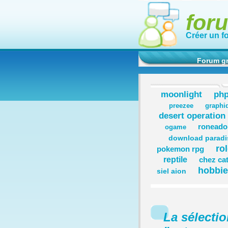
for
Créer un f
Forum gr
moonlight
ph
preezee
graphi
desert operation
roneado
ogame
download paradi
ro
pokemon rpg
reptile
chez ca
hobbie
siel aion
La sélecti