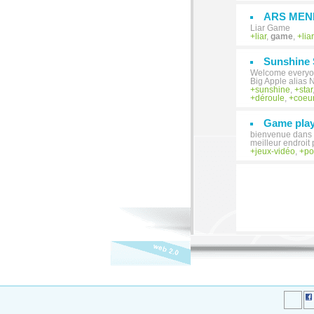
ARS MEN
Liar Game
liar
,
game
,
liar
Sunshine 
Welcome everyone
Big Apple alias 
sunshine
,
star
déroule
,
coeu
Game play:
bienvenue dans le
meilleur endroit 
jeux-vidéo
,
p