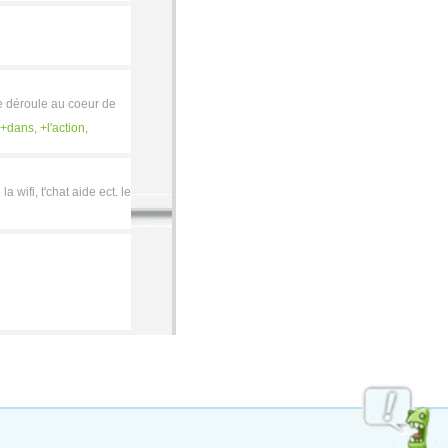
e déroule au coeur de
dans
,
l'action
,
 wifi, t'chat aide ect. le