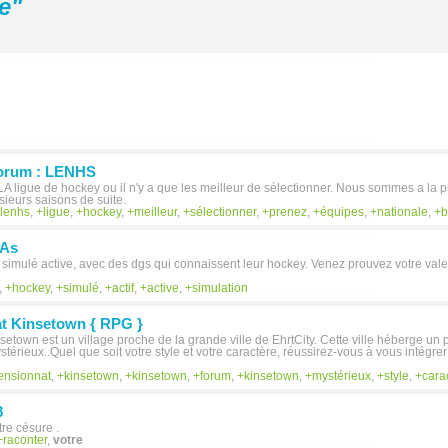
e
"
forum : LENHS
 LA ligue de hockey ou il n'y a que les meilleur de sélectionner. Nous sommes a la
sieurs saisons de suite.
lenhs
,
ligue
,
hockey
,
meilleur
,
sélectionner
,
prenez
,
équipes
,
nationale
,
b
 As
simulé active, avec des dgs qui connaissent leur hockey. Venez prouvez votre vale
,
hockey
,
simulé
,
actif
,
active
,
simulation
t Kinsetown { RPG }
etown est un village proche de la grande ville de EhrtCity. Cette ville héberge un
térieux..Quel que soit votre style et votre caractère, réussirez-vous à vous intégrer
ensionnat
,
kinsetown
,
kinsetown
,
forum
,
kinsetown
,
mystérieux
,
style
,
cara
8
tre césure .
raconter
,
votre