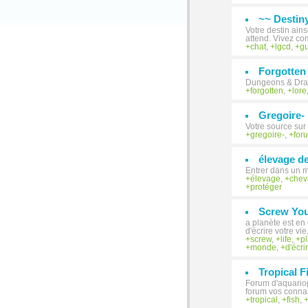
~~ Destiny
Votre destin ains
attend. Vivez co
chat
,
lgcd
,
gu
Forgotten
Dungeons & Dra
forgotten
,
lore
Gregoire-
Votre source sur 
gregoire-
,
for
élevage de
Entrer dans un 
élevage
,
chev
protéger
Screw You
a planète est en 
d'écrire votre vie
screw
,
life
,
p
monde
,
d'écri
Tropical F
Forum d'aquariop
forum vos connai
tropical
,
fish
,