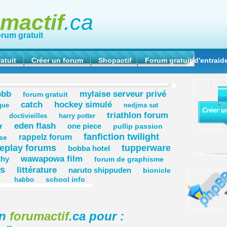
umactif
.ca
orum gratuit
atuit
Créer un forum
Shopactif
Forum gratuit d'entraid
pbb
mylaise serveur privé
forum gratuit
catch
hockey simulé
que
nedjma sat
Créer u
triathlon forum
doctivieilles
harry potter
eden flash
r
one piece
pullip passion
fanfiction twilight
rappelz forum
se
leplay forums
tupperware
bobba hotel
wawapowa film
thy
forum de graphisme
s
littérature
naruto shippuden
bionicle
school info
habbo
on
forumactif
.ca pour :