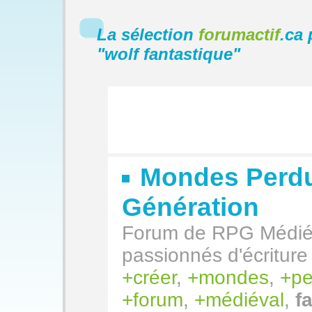
La sélection
forumactif
.ca 
"
wolf fantastique
"
Mondes Perdu
Génération
Forum de RPG Médiév
passionnés d'écriture
créer
,
mondes
,
pe
forum
,
médiéval
,
f