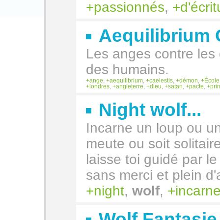
passionnés
,
d'écrit
Aequilibrium 
Les anges contre les 
des humains.
ange
,
aequilibrium
,
caelestis
,
démon
,
École
londres
,
angleterre
,
dieu
,
satan
,
pacte
,
pri
Night wolf...
Incarne un loup ou un
meute ou soit solitai
laisse toi guidé par l
sans merci et plein d'
night
,
wolf
,
incarn
Wolf Fantasie