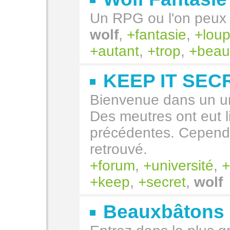
Un RPG ou l'on peux 
wolf
,
fantasie
,
lou
autant
,
trop
,
beau
KEEP IT SEC
Bienvenue dans un un
Des meutres ont eut 
précédentes. Cependan
retrouvé.
forum
,
université
,
keep
,
secret
,
wolf
Beauxbâtons