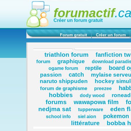
forumactif
.c
Créer un forum gratuit
Forum gratuit
Créer un forum
triathlon forum
fanfiction tw
graphique
forum
download paradi
board 
reptile
ogame forum
catch
passion
mylaise serveu
naruto shippuden
hockey simul
hab
forum de graphisme
preezee
hobbies
ronead
dody wood
forums
wawapowa film
f
nedjma sat
eden f
tupperware
pokemon 
school info
siel aion
littérature
bobba h