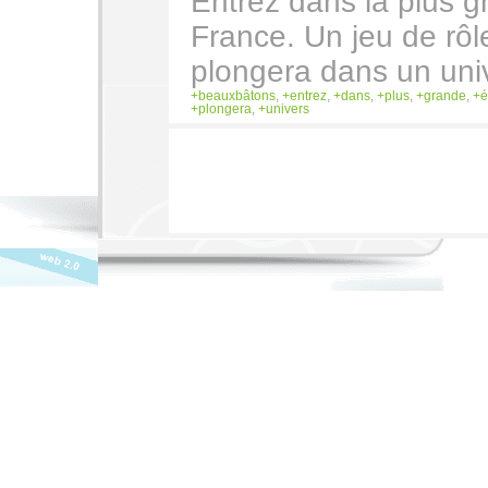
Entrez dans la plus g
France. Un jeu de rô
plongera dans un uni
beauxbâtons
,
entrez
,
dans
,
plus
,
grande
,
é
plongera
,
univers