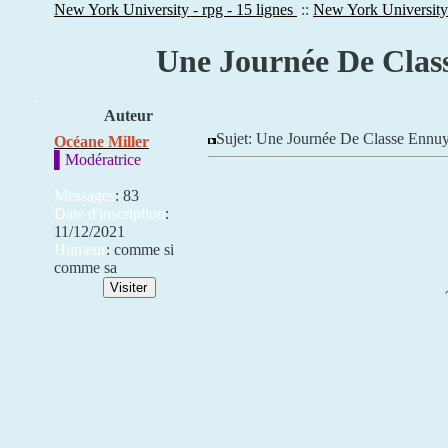
New York University - rpg - 15 lignes
::
New York University
Une Journée De Class
Auteur
Sujet: Une Journée De Classe Ennu
Océane Miller
▌Modératrice
Messages
:
83
Date d'inscription
:
11/12/2021
Humeur
:
comme si
comme sa