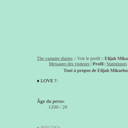
The vampire diaries
:: Voir le profil ::
Elijah Mika
Messages des visiteurs
|
Profil
|
Statistiques
Tout à propos de
Elijah Mikaels
♦ LOVE ?
:
Âge du perso
:
1200 / 20
♦ PSEUDO
: