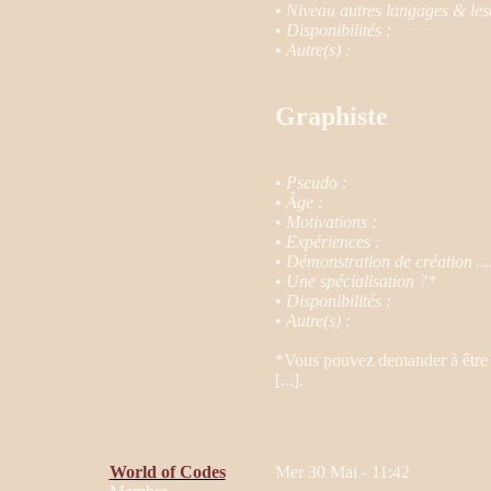
•
Niveau autres langages & les
•
Disponibilités :
•
Autre(s) :
Graphiste
•
Pseudo :
•
Âge :
•
Motivations :
•
Expériences :
•
Démonstration de création
( so
•
Une spécialisation ?*
•
Disponibilités :
•
Autre(s) :
*Vous pouvez demander à être sp
[...].
World of Codes
Mer 30 Mai - 11:42