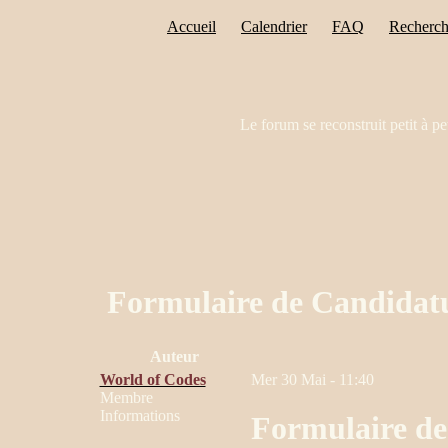
Accueil
Calendrier
FAQ
Recherch
Le forum se reconstruit petit à pe
Formulaire de Candidat
Auteur
World of Codes
Mer 30 Mai - 11:40
Membre
Informations
Formulaire de