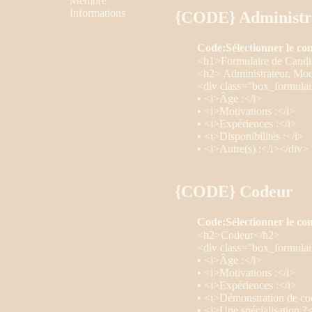
Membre
Informations
{CODE} Administr
Code:
Sélectionner le co
<h1>Formulaire de Candi
<h2> Administrateur, Mo
<div class="box_formulai
• <i>Âge :</i>
• <i>Motivations :</i>
• <i>Expériences :</i>
• <i>Disponibilités :</i>
• <i>Autre(s) :</i></div>
{CODE} Codeur
Code:
Sélectionner le co
<h2>Codeur</h2>
<div class="box_formulai
• <i>Âge :</i>
• <i>Motivations :</i>
• <i>Expériences :</i>
• <i>Démonstration de cod
• <i>Une spécialisation ?<