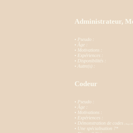
Administrateur, M
•
Pseudo :
•
Âge :
•
Motivations :
•
Expériences :
•
Disponibilités :
•
Autre(s) :
Codeur
•
Pseudo :
•
Âge :
•
Motivations :
•
Expériences :
•
Démonstration de codes
( Page HT
•
Une spécialisation ?*