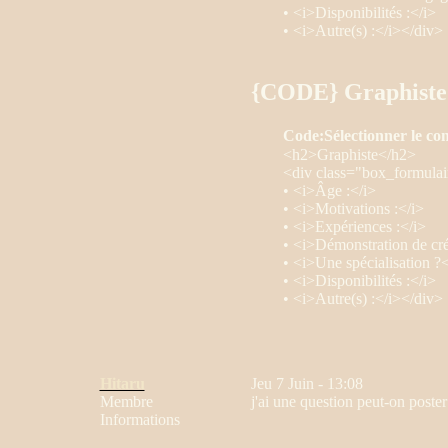
• <i>Disponibilités :</i>
• <i>Autre(s) :</i></div>
{CODE} Graphiste
Code:
Sélectionner le co
<h2>Graphiste</h2>
<div class="box_formulai
• <i>Âge :</i>
• <i>Motivations :</i>
• <i>Expériences :</i>
• <i>Démonstration de créa
• <i>Une spécialisation ?<
• <i>Disponibilités :</i>
• <i>Autre(s) :</i></div>
Hitaru
Jeu 7 Juin - 13:08
Membre
j'ai une question peut-on post
Informations