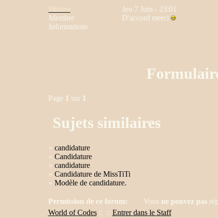
Hitaru
Jeu 7 Juin - 23:01
Membre
D'accord merci
Informations
Formulair
Page
1
sur
1
Sujets similaires
»
candidature
»
Candidature
»
candidature
»
Candidature de MissTiTi
»
Modèle de candidature.
Permission de ce forum:
Vous
ne pouvez pas
rép
World of Codes
::
::
Entrer dans le Staff