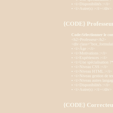
• <i>Disponibilités :</i>
• <i>Autre(s) :</i></div>
{CODE} Professeu
Code:
Sélectionner le co
<h2>Professeur</h2>
<div class="box_formulai
• <i>Âge :</i>
• <i>Motivations :</i>
• <i>Expériences :</i>
• <i>Une spécialisation ?
• <i>Niveau CSS :</i>
• <i>Niveau HTML :</i>
• <i>Niveau gestion de te
• <i>Niveau autres langag
• <i>Disponibilités :</i>
• <i>Autre(s) :</i></div>
{CODE} Correcteu