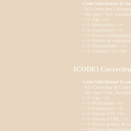
Code:
Sélectionner le co
<h2>Correcteur Orthogra
<div class="box_formulai
• <i>Âge :</i>
• <i>Motivations :</i>
• <i>Expériences :</i>
• <i>Niveau orthographiq
• <i>Niveau de conjugaiso
• <i>Disponibilités :</i>
• <i>Autre(s) :</i></div>
{CODE} Correcteu
Code:
Sélectionner le co
<h2>Correcteur de Code
<div class="box_formulai
• <i>Âge :</i>
• <i>Motivations :</i>
• <i>Expériences :</i>
• <i>Niveau CSS :</i>
• <i>Niveau HTML :</i>
• <i>Niveau gestion de te
• <i>Niveau autres langag