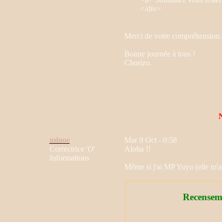
</div>
Merci de votre compréhension.
Bonne journée à tous !
Chorizo.
minoe
Mar 9 Oct - 0:58
Correctrice 'O'
Aloha !!
Informations
Même si j'ai MP Yuyu (elle m'a
Recenseme