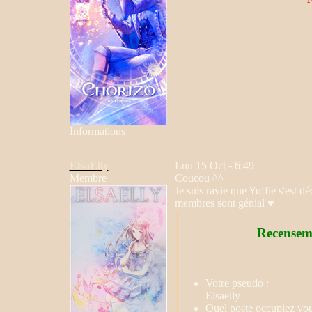
Informations
ElsaElly
Lun 15 Oct - 6:49
Membre
Coucou ^^
Je suis ravie que Yuffie s'est d
membres sont génial ♥
Recenseme
Votre pseudo :
Elsaelly
Quel poste occupiez vou