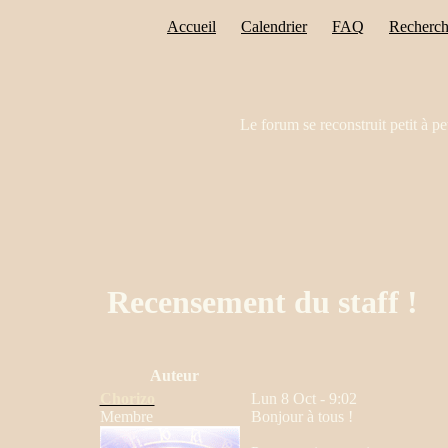
Accueil
Calendrier
FAQ
Recherch
Le forum se reconstruit petit à pe
Recensement du staff !
Auteur
Chorizo
Lun 8 Oct - 9:02
Membre
Bonjour à tous !