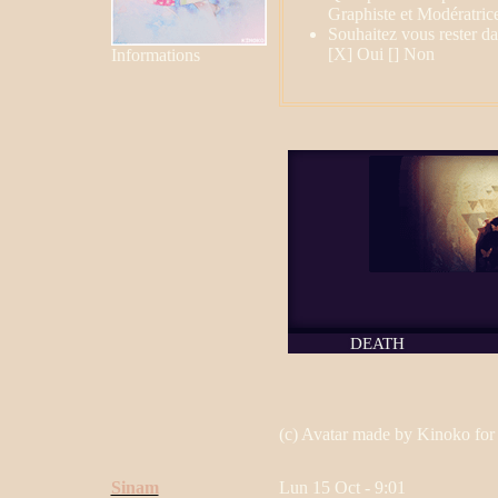
Graphiste et Modératric
Souhaitez vous rester d
[X] Oui [] Non
Informations
(c) Avatar made by Kinoko for 
Sinam
Lun 15 Oct - 9:01