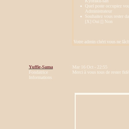
Kyoraku-san
Quel poste occupiez vou
Administrateur
Souhaitez vous rester d
[X] Oui [] Non
Votre admin chéri vous ne lâche
Yuffie-Sama
Mar 16 Oct - 22:55
Fondatrice
Merci à vous tous de rester fid
Informations