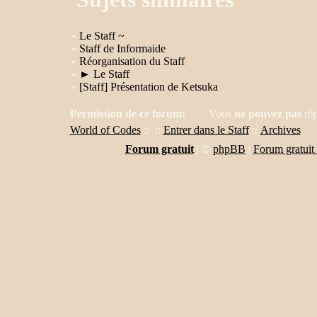
»
Le Staff ~
»
Staff de Informaide
»
Réorganisation du Staff
»
► Le Staff
»
[Staff] Présentation de Ketsuka
Permission de ce forum:
Vous
ne pouvez pas
rép
World of Codes
::
::
Entrer dans le Staff
::
Archives
Forum gratuit
|
©
phpBB
|
Forum gratuit 