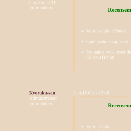
Correctrice 'O'
Informations
Recenseme
Votre pseudo : Sinam
Quel poste occupiez vo
Souhaitez vous rester d
[X] Oui [] Non
Kyoraku-san
Lun 15 Oct - 19:48
Administrateur
Informations
Recenseme
Votre pseudo :