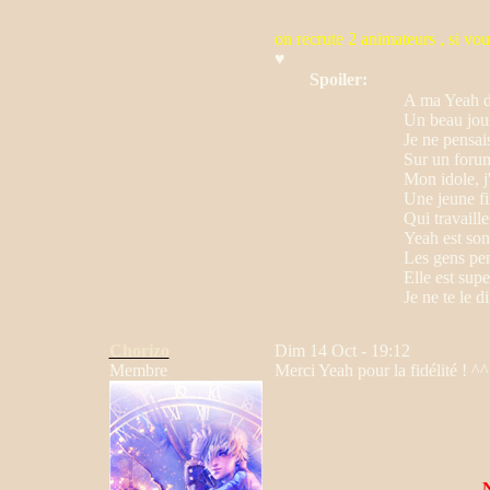
on recrute 2 animateurs , si vou
♥
Spoiler:
A ma Yeah 
Un beau jou
Je ne pensai
Sur un forum
Mon idole, j'
Une jeune fil
Qui travaille
Yeah est so
Les gens pen
Elle est supe
Je ne te le d
Chorizo
Dim 14 Oct - 19:12
Membre
Merci Yeah pour la fidélité ! ^^