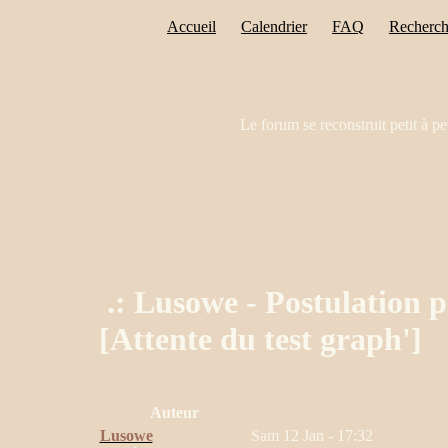
Accueil
Calendrier
FAQ
Recherch
Le forum se reconstruit petit à pe
.: Lusowe - Postulation 
[Attente du test graph']
Auteur
Lusowe
Sam 12 Jan - 17:32