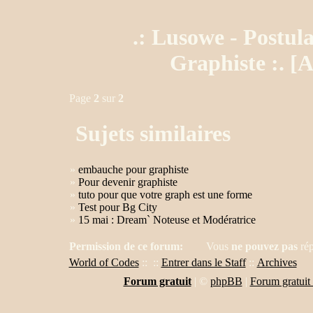
.: Lusowe - Postul
Graphiste :. [A
Page
2
sur
2
Sujets similaires
»
embauche pour graphiste
»
Pour devenir graphiste
»
tuto pour que votre graph est une forme
»
Test pour Bg City
»
15 mai : Dream` Noteuse et Modératrice
Permission de ce forum:
Vous
ne pouvez pas
rép
World of Codes
::
::
Entrer dans le Staff
::
Archives
Forum gratuit
|
©
phpBB
|
Forum gratuit 