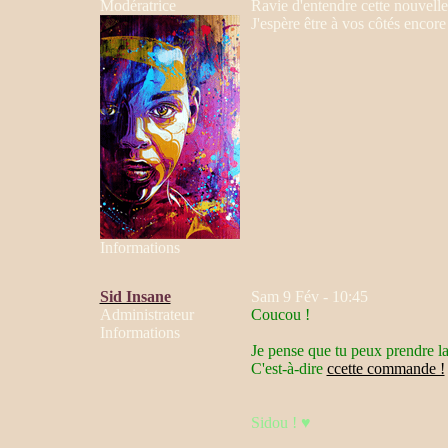
Modératrice
Ravie d'entendre cette nouvelle
J'espère être à vos côtés encor
Informations
Sid Insane
Sam 9 Fév - 10:45
Administrateur
Coucou !
Informations
Je pense que tu peux prendre l
C'est-à-dire
ccette commande !
Sidou ! ♥