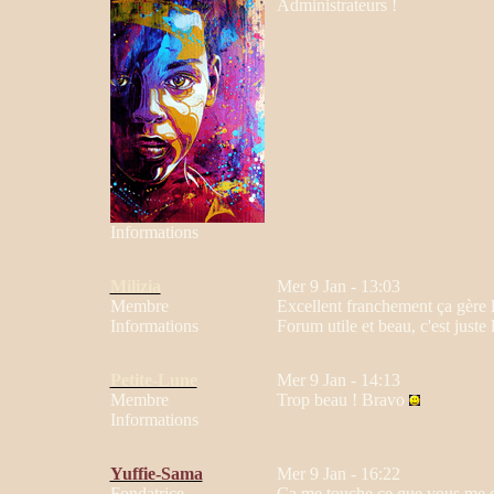
Administrateurs !
Informations
Milizia
Mer 9 Jan - 13:03
Membre
Excellent franchement ça gère l
Informations
Forum utile et beau, c'est juste 
Petite-Lune
Mer 9 Jan - 14:13
Membre
Trop beau ! Bravo
Informations
Yuffie-Sama
Mer 9 Jan - 16:22
Fondatrice
Ca me touche ce que vous me d