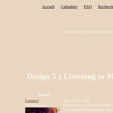
Accueil
Calendrier
FAQ
Recherch
Le forum se reconstruit petit à pe
Design 5 { Listening to 
Auteur
Lusowe
Mer 9 Jan - 6:26
Modératrice
Bravo pour ce nouveau thème, l
Le codage est également... incro