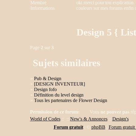
Membre
oki merci pour ton explication.
Informations
couleurs sur mes forums enfin q
Design 5 { Lis
Page
2
sur
3
Sujets similaires
»
Pub & Design
»
[DESIGN INVENTEUR]
»
Design fofo
»
Définition du level design
»
Tous les partenaires de Flower Design
Permission de ce forum:
Vous
ne pouvez pas
rép
World of Codes
::
::
New's & Annonces
::
Design's
Forum gratuit
|
©
phpBB
|
Forum gratuit 