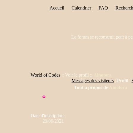
Accueil
Calendrier
FAQ
Recherch
Le forum se reconstruit petit à pe
World of Codes
:: Voir le profil ::
Ainotora
Messages des visiteurs
|
Profil
|
Tout à propos de
Ainotora
Date d'inscription
:
29/06/2021