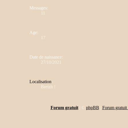
Messages
:
11
Age
:
17
Date de naissance
:
27/10/2021
Localisation
:
Breizh !
Forum gratuit
|
©
phpBB
|
Forum gratuit 