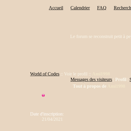
Accueil
Calendrier
FAQ
Recherch
Le forum se reconstruit petit à pe
World of Codes
:: Voir le profil ::
Ami1998
Messages des visiteurs
|
Profil
|
Tout à propos de
Ami1998
Date d'inscription
:
21/04/2021