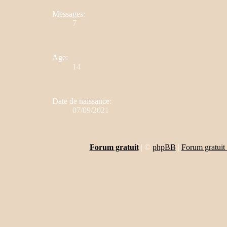
Messages
:
7
Age
:
14
Date de naissance
:
07/09/2021
Forum gratuit
|
©
phpBB
|
Forum gratuit 