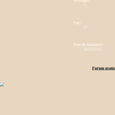
Messages
:
3
Age
:
17
Date de naissance
:
16/05/2021
Forum gratu