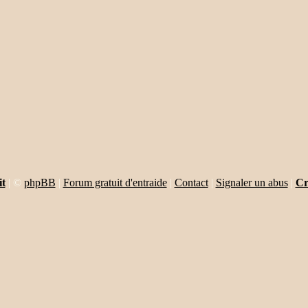
it
|
©
phpBB
|
Forum gratuit d'entraide
|
Contact
|
Signaler un abus
|
Cr