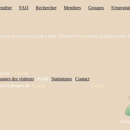
endrier
FAQ
Rechercher
Membres
Groupes
S'enregist
orum se reconstruit petit à petit. Désolée s'il se produit quelques petits 
profil ::
Tanrek
sages des visiteurs
|
Profil
|
Statistiques
|
Contact
out à propos de
Tanrek
Tanrek
Rang