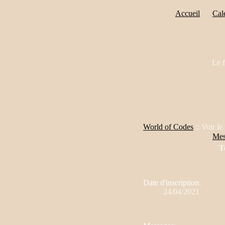
Accueil
Cal
Le f
World of Codes
:: Voir le 
Mes
T
Date d'inscription
:
24/04/2021