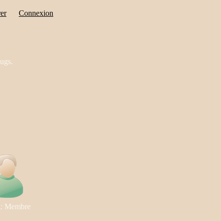
rer
Connexion
bugs.
: Membre