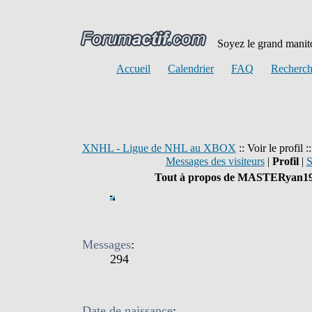
Soyez le grand manito
Accueil
Calendrier
FAQ
Recherch
XNHL - Ligue de NHL au XBOX
:: Voir le profi
Messages des visiteurs
|
Profil
|
S
Tout à propos de MASTERyan1
Messages
:
294
Date de naissance
: