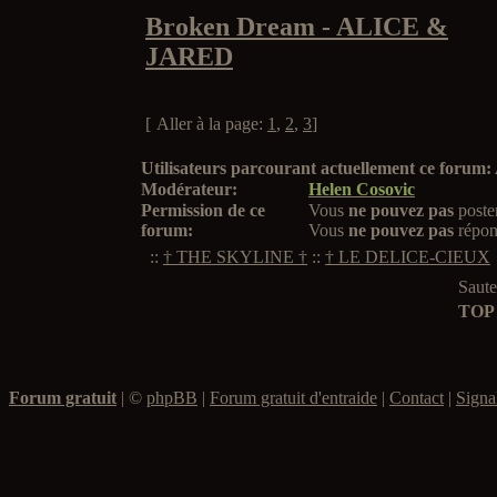
Broken Dream - ALICE &
JARED
[
Aller à la page:
1
,
2
,
3
]
Utilisateurs parcourant actuellement ce forum
Modérateur:
Helen Cosovic
Permission de ce
Vous
ne pouvez pas
poste
forum:
Vous
ne pouvez pas
répon
::
† THE SKYLINE †
::
† LE DELICE-CIEUX
Saute
TOP
Forum gratuit
|
©
phpBB
|
Forum gratuit d'entraide
|
Contact
|
Signa