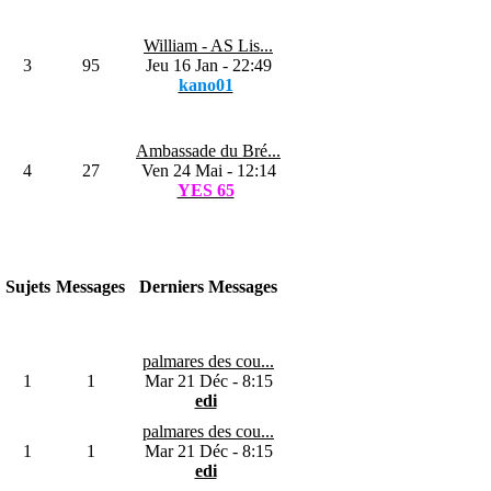
William - AS Lis...
3
95
Jeu 16 Jan - 22:49
kano01
Ambassade du Bré...
4
27
Ven 24 Mai - 12:14
YES 65
Sujets
Messages
Derniers Messages
palmares des cou...
1
1
Mar 21 Déc - 8:15
edi
palmares des cou...
1
1
Mar 21 Déc - 8:15
edi