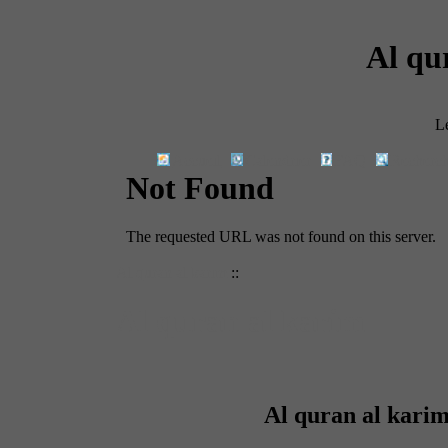
Al qu
L
Accueil
­
Calendrier
­
FAQ
­
Recherch
Al quran al karim
::
Al quran al karim
Al quran al kari