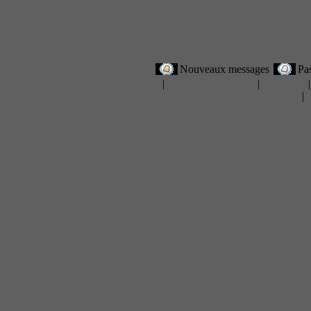
Nouveaux messages
Pa
Forum gratuit
|
Sciences et Savoirs
|
Religions
|