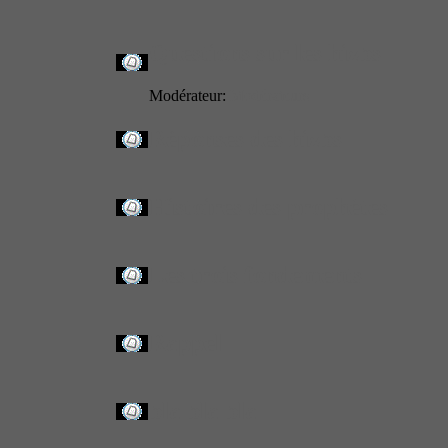
Questions sur les hizbs
Modérateur:
Modérateurs
Réponses des hizbs
Histoires des prophètes
Les trois fondements
Rappel
bla bla bla