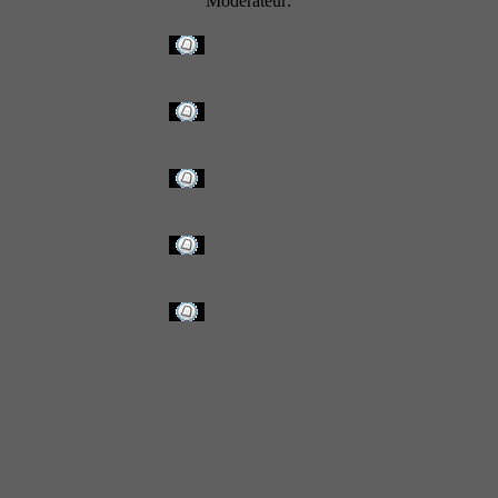
Modérateur:
Modérateurs
Réponses des hizbs
Histoires des prophètes
Les trois fondements
Rappel
bla bla bla
Qui est en ligne ?