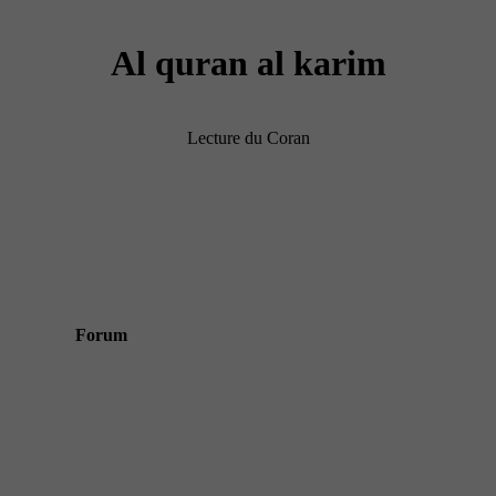
Al quran al karim
Lecture du Coran
endrier
FAQ
Rechercher
Membres
Groupes
S'enregist
Forum