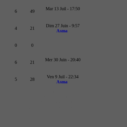
Mar 13 Juil - 17:50
6
49
oumibrahim
Dim 27 Juin - 9:57
4
21
Asma
0
0
Mer 30 Juin - 20:40
6
21
oumibrahim
Ven 9 Juil - 22:34
5
28
Asma
Sujets actifs du jour
Top 20 des posteurs du jour
Top 20 des posteurs du forum
Supprimer les cookies du forum