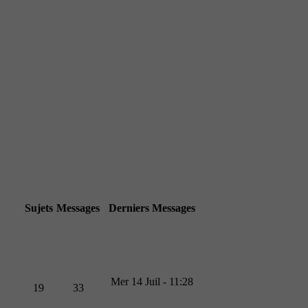
rer
Connexion
Voir les messages sans réponses
Sujets
Messages
Derniers Messages
Mer 14 Juil - 11:28
19
33
oumibrahim