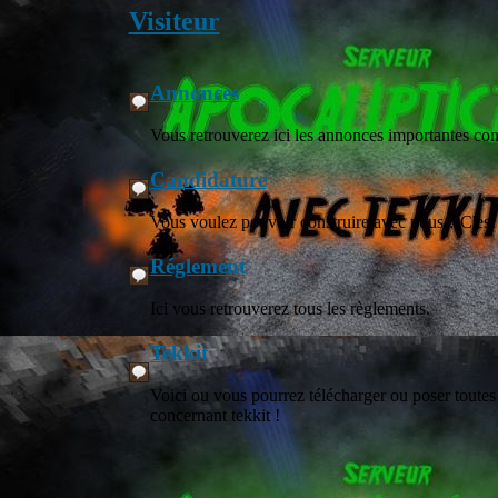
Visiteur
Annonces
Vous retrouverez ici les annonces importantes con
Candidature
Vous voulez pouvoir construire avec nous ? C'est i
Réglement
Ici vous retrouverez tous les règlements.
Tekkit
Voici ou vous pourrez télécharger ou poser toutes
concernant tekkit !