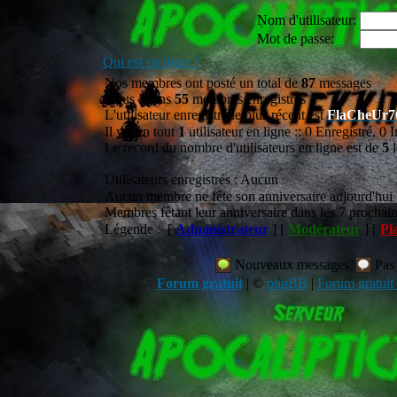
Nom d'utilisateur:
Mot de passe:
Qui est en ligne ?
Nos membres ont posté un total de
87
messages
Nous avons
55
membres enregistrés
L'utilisateur enregistré le plus récent est
FlaCheUr7
Il y a en tout
1
utilisateur en ligne :: 0 Enregistré, 0 I
Le record du nombre d'utilisateurs en ligne est de
5
l
Utilisateurs enregistrés : Aucun
Aucun membre ne fête son anniversaire aujourd'hui
Membres fêtant leur anniversaire dans les 7 prochain
Légende : [
Administrateur
] [
Modérateur
] [
Pl
Nouveaux messages
Pas
Forum gratuit
|
©
phpBB
|
Forum gratuit 