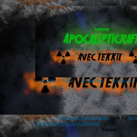
Accueil
FAQ
S'enregistrer
Connexion
Voter pour Apocalipticraft
sur le top
Serv
Serveur minecraft Apocalipticraft
Forum