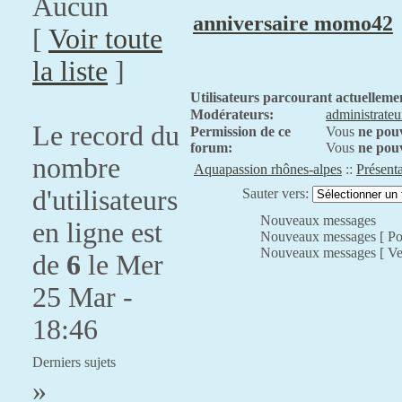
Aucun
anniversaire momo42
[
Voir toute
la liste
]
Utilisateurs parcourant actuellem
Modérateurs:
administrateu
Le record du
Permission de ce
Vous
ne pou
forum:
Vous
ne pou
nombre
Aquapassion rhônes-alpes
::
Présent
d'utilisateurs
Sauter vers:
Nouveaux messages
en ligne est
Nouveaux messages [ Pop
Nouveaux messages [ Ver
de
6
le Mer
25 Mar -
18:46
Derniers sujets
»