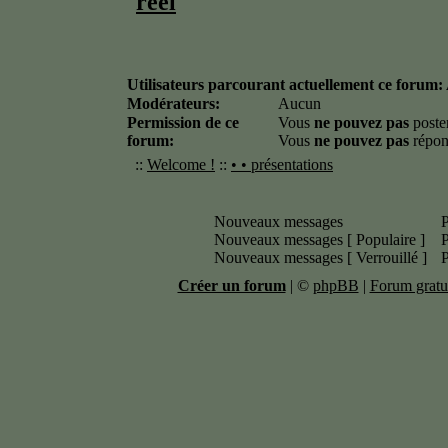
réel
Utilisateurs parcourant actuellement ce forum
Modérateurs:
Aucun
Permission de ce
Vous
ne pouvez pas
poste
forum:
Vous
ne pouvez pas
répon
::
Welcome !
::
• • présentations
Nouveaux messages
P
Nouveaux messages [ Populaire ]
P
Nouveaux messages [ Verrouillé ]
P
Créer un forum
|
©
phpBB
|
Forum gratui