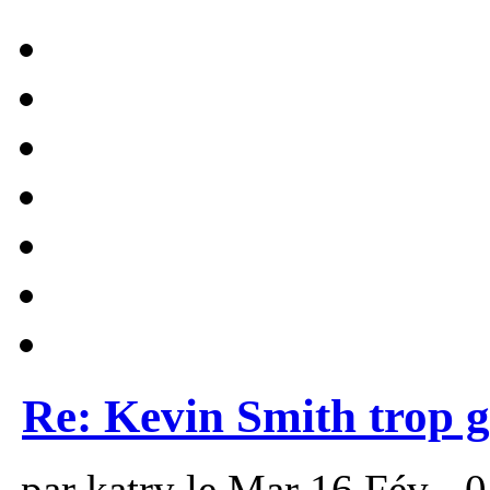
Re: Kevin Smith trop g
par katry le Mar 16 Fév - 0