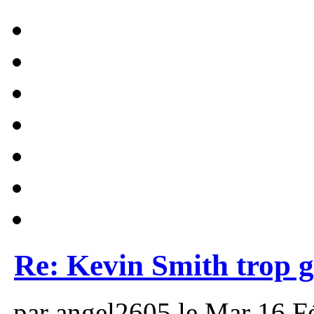
Re: Kevin Smith trop g
par angel2605 le Mar 16 Fé