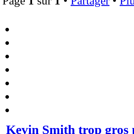
Page
1
sur
1
•
Partager
•
Plu
Kevin Smith trop gros 