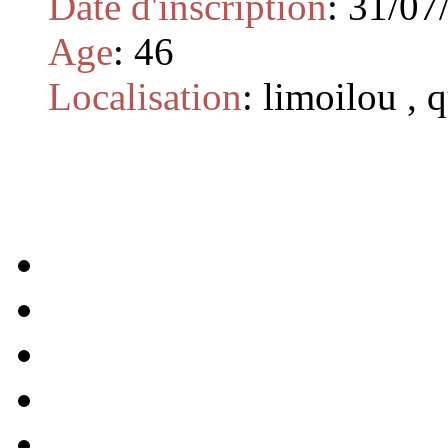
Date d'inscription
:
31/07
Age
:
46
Localisation
:
limoilou , 