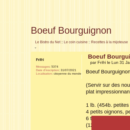
Boeuf Bourguignon
Le Bistro du Net
::
Le coin cuisine
::
Recettes à la mijoteuse
Boeuf Bourgu
Frifri
par Frifri le Lun 31 J
Messages
:
5374
Date d'inscription
:
31/07/2021
Boeuf Bourguigno
Localisation
:
citoyenne du monde
(Servir sur des no
plat impressionnant
1 lb. (454b. petites
4 petits oignons, p
6 tranches de baco
LE BISTRO DU NET
(12mm)