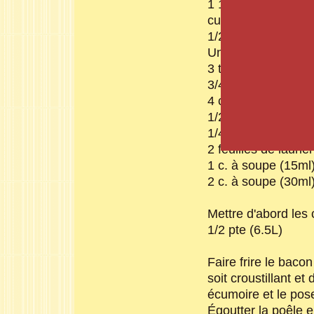
1 1/2 lb. (680g.) b
cubes
1/2 c. à thé (2ml) p
Une pincée poivre 
3 tasses (750ml) p
3/4 tasse (175ml) 
4 c. à thé (20ml) b
1/2 tasse (125ml) v
1/4 c. à thé (1ml) 
2 feuilles de laurier
1 c. à soupe (15ml
2 c. à soupe (30ml)
Mettre d'abord les 
1/2 pte (6.5L)
Faire frire le baco
soit croustillant e
écumoire et le pose
Égoutter la poêle e