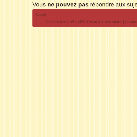
Vous
ne pouvez pas
répondre aux suje
Accueil
Créer un forum
|
©
phpBB
|
Forum gratuit d'entraide
|
Contact