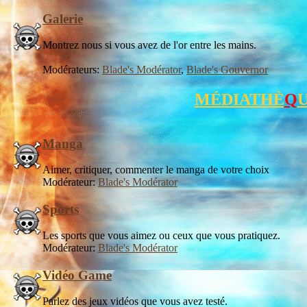
Galerie
Montrez nous si vous avez de l'or entre les mains.
Modérateurs:
Blade's Modérator
,
Blade's Gouvernor
MÉDIATHÈ
Q
Manga
Aimer, critiquer, commenter le manga de votre choix
Modérateur:
Blade's Modérator
Sports
Les sports que vous aimez ou ceux que vous pratiquez.
Modérateur:
Blade's Modérator
Vidéo Game
Parlez des jeux vidéos que vous avez testé.