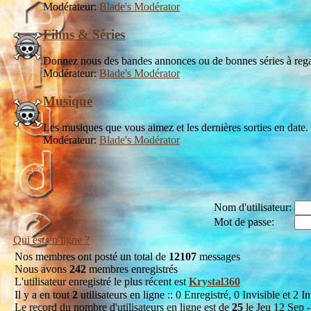
Modérateur:
Blade's Modérator
Films & Séries
Donnez nous des bandes annonces ou de bonnes séries à rega
Modérateur:
Blade's Modérator
Musique
Les musiques que vous aimez et les dernières sorties en date.
Modérateur:
Blade's Modérator
Nom d'utilisateur:
Mot de passe:
Qui est en ligne ?
Nos membres ont posté un total de
12107
messages
Nous avons
242
membres enregistrés
L'utilisateur enregistré le plus récent est
Krystal360
Il y a en tout
2
utilisateurs en ligne :: 0 Enregistré, 0 Invisible et 2 In
Le record du nombre d'utilisateurs en ligne est de
25
le Jeu 12 Sep -