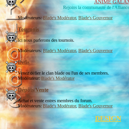
ANIME GALA
Rejoins la communauté de l'Alliance 
Modérateurs:
Blade's Modérator
,
Blade's Gouvernor
Tournois
Ici nous parlerons des tournois.
Modérateurs:
Blade's Modérator
,
Blade's Gouvernor
Défis
Venez défier le clan blade ou l'un de ses membres.
Modérateur:
Blade's Modérator
Dépôts/Vente
Achat et vente entres membres du forum.
Modérateurs:
Blade's Modérator
,
Blade's Gouvernor
DESIGN