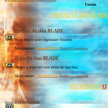
Forum
DYNASTY OF BLAD
Histoire du clan BLADE
Ici se trouve notre légendaire Histoire.
Modérateurs:
Alexdu33120
,
Blade's Gouvernor
Règle du clan BLADE
Règles à respecter sous peine de sanction.
Modérateurs:
Alexdu33120
,
Blade's Gouvernor
INTÉGRATI
O
Présentation