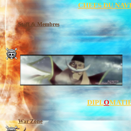
CHEFS DU NAV
Staff & Membres
DIPL
O
MATI
War Zone