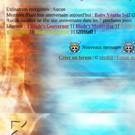
Utilisateurs enregistrés : Aucun
Membres fêtant leur anniversaire aujourd'hui :
Baby Végéta Ssj2
(2
Aucun membre ne fête son anniversaire dans les 7 prochains jours
Légende : [
Blade's Gouvernor
] [
Blade's Modérator
] [
Blade'
p'tit mouss
] [
Blade's Receptor
] [
[2f]Staff
]
Nouveaux messages
Créer un forum
|
©
phpBB
|
Forum gra