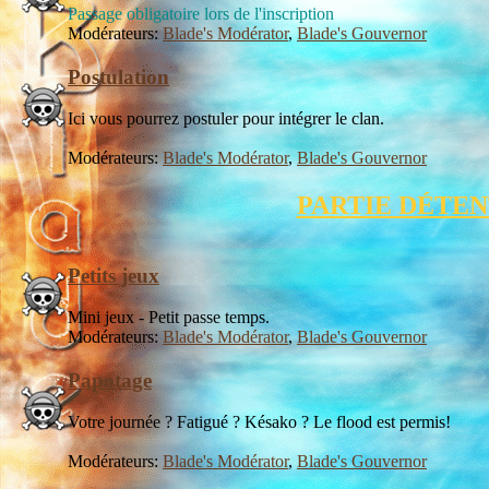
Passage obligatoire lors de l'inscription
Modérateurs:
Blade's Modérator
,
Blade's Gouvernor
Postulation
Ici vous pourrez postuler pour intégrer le clan.
Modérateurs:
Blade's Modérator
,
Blade's Gouvernor
PARTIE DÉTE
Petits jeux
Mini jeux - Petit passe temps.
Modérateurs:
Blade's Modérator
,
Blade's Gouvernor
Papotage
Votre journée ? Fatigué ? Késako ? Le flood est permis!
Modérateurs:
Blade's Modérator
,
Blade's Gouvernor