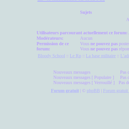
Sujets
A
Utilisateurs parcourant actuellement ce forum
Modérateurs:
Aucun
Permission de ce
Vous
ne pouvez pas
poste
forum:
Vous
ne pouvez pas
répon
Bloody School
::
Le Rp
::
La base militaire
::
L'ad
Nouveaux messages
Pas 
Nouveaux messages [ Populaire ]
Pas 
Nouveaux messages [ Verrouillé ]
Pas d
Forum gratuit
|
©
phpBB
|
Forum gratuit 