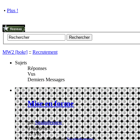
•
Plus !
MW2 [bokr]
::
Recrutement
Sujets
Réponses
Vus
Derniers Messages
Mise en forme
par
Sgaindemow
0
Réponses
35
Vus
Derniers Messages
Sgaindemow