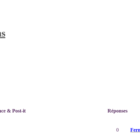
ns
e & Post-it
Réponses
0
Fer