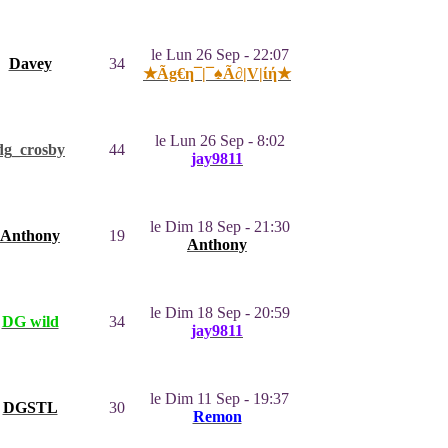
le Lun 26 Sep - 22:07
Davey
34
★Ãg€η¯|¯♠Ã∂|V|ίή★
le Lun 26 Sep - 8:02
dg_crosby
44
jay9811
le Dim 18 Sep - 21:30
Anthony
19
Anthony
le Dim 18 Sep - 20:59
DG wild
34
jay9811
le Dim 11 Sep - 19:37
DGSTL
30
Remon