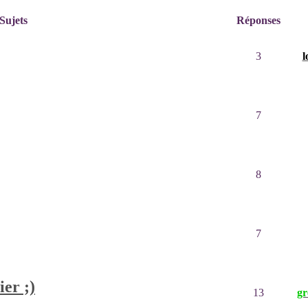
Sujets
Réponses
3
7
8
7
ier ;)
13
g