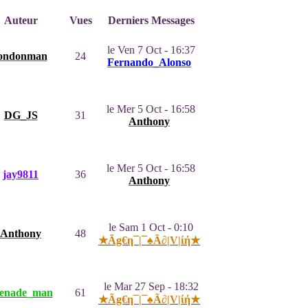
Auteur
Vues
Derniers Messages
le Ven 7 Oct - 16:37
londonman
24
Fernando_Alonso
le Mer 5 Oct - 16:58
DG_JS
31
Anthony
le Mer 5 Oct - 16:58
jay9811
36
Anthony
le Sam 1 Oct - 0:10
Anthony
48
★Ãg€η¯|¯♠Ã∂|V|ίή★
le Mar 27 Sep - 18:32
renade_man
61
★Ãg€η¯|¯♠Ã∂|V|ίή★