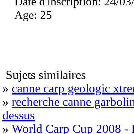
Date d'inscription
:
24/03
Age
:
25
Sujets similaires
»
canne carp geologic xtr
»
recherche canne garbolino
dessus
»
World Carp Cup 2008 -