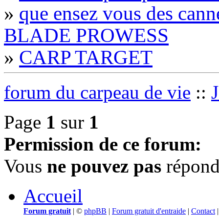
»
que ensez vous des c
BLADE PROWESS
»
CARP TARGET
forum du carpeau de vie
::
J
Page
1
sur
1
Permission de ce forum:
Vous
ne pouvez pas
répondr
Accueil
Forum gratuit
|
©
phpBB
|
Forum gratuit d'entraide
|
Contact