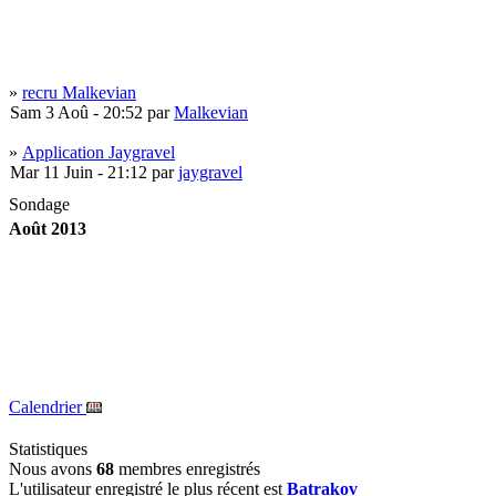
»
recru Malkevian
Sam 3 Aoû - 20:52 par
Malkevian
»
Application Jaygravel
Mar 11 Juin - 21:12 par
jaygravel
»
Application pour Beliaz
Sondage
Jeu 6 Juin - 10:10 par
Beliaz
Août 2013
»
Application 1Etre
Mar 4 Juin - 11:46 par
1Etre
»
Application de frgravel
Ven 31 Mai - 18:39 par
Frankletank
»
Demande d'admission
Ven 19 Avr - 18:29 par
ErickTheRedd
Calendrier
»
demande d'application
Statistiques
Sam 9 Fév - 20:20 par
Flisher
Nous avons
68
membres enregistrés
L'utilisateur enregistré le plus récent est
Batrakov