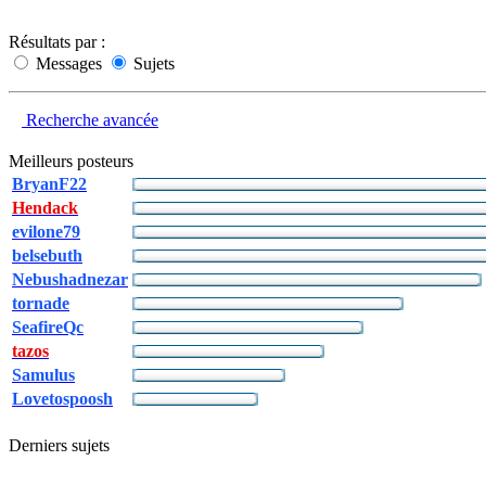
Résultats par :
Messages
Sujets
Recherche avancée
Meilleurs posteurs
BryanF22
Hendack
evilone79
belsebuth
Nebushadnezar
tornade
SeafireQc
tazos
Samulus
Lovetospoosh
Derniers sujets